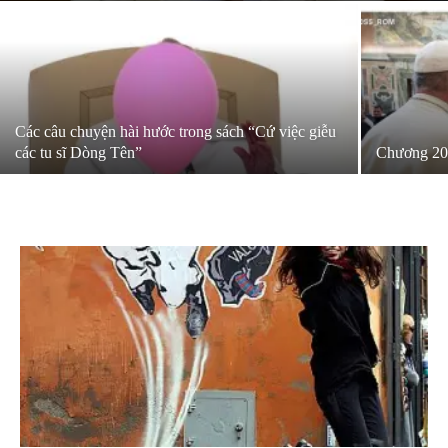
Các câu chuyện hài hước trong sách “Cứ việc giễu
các tu sĩ Dòng Tên”
Chương 20 