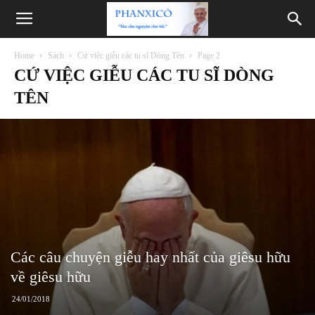
Phanxicô
Home
Sách
Cứ việc giễu các tu sĩ Dòng Tên
Page 2
CỨ VIỆC GIỄU CÁC TU SĨ DÒNG
TÊN
Các câu chuyện giễu hay nhất của giêsu hữu
về giêsu hữu
24/01/2018