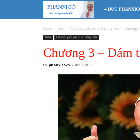
Phanxicô
– ĐỨC PHANXIC
Home
Sách
Cứ việc giễu các tu sĩ Dòng Tên
Chương 3 
Sách
Cứ việc giễu các tu sĩ Dòng Tên
Chương 3 – Dám t
By
phanxicovn
-
08/03/2017