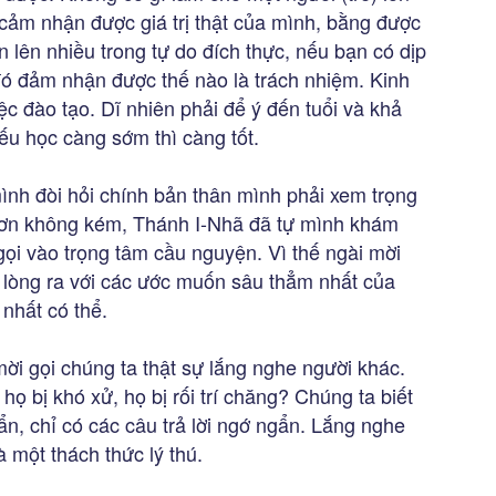
 cảm nhận được giá trị thật của mình, bằng được
n lên nhiều trong tự do đích thực, nếu bạn có dịp
ó đảm nhận được thế nào là trách nhiệm. Kinh
c đào tạo. Dĩ nhiên phải để ý đến tuổi và khả
u học càng sớm thì càng tốt.
mình đòi hỏi chính bản thân mình phải xem trọng
ơn không kém, Thánh I-Nhã đã tự mình khám
gọi vào trọng tâm cầu nguyện. Vì thế ngài mời
lòng ra với các ước muốn sâu thẳm nhất của
nhất có thể.
ời gọi chúng ta thật sự lắng nghe người khác.
 họ bị khó xử, họ bị rối trí chăng? Chúng ta biết
n, chỉ có các câu trả lời ngớ ngẩn. Lắng nghe
à một thách thức lý thú.