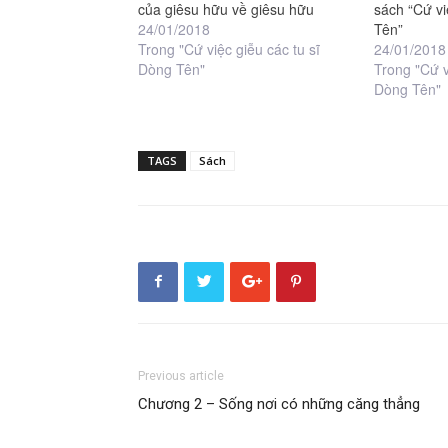
của giêsu hữu về giêsu hữu
sách “Cứ vi
24/01/2018
Tên”
Trong "Cứ việc giễu các tu sĩ
24/01/2018
Dòng Tên"
Trong "Cứ v
Dòng Tên"
TAGS
Sách
Previous article
Chương 2 – Sống nơi có những căng thẳng