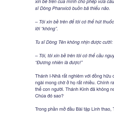
xin bề trên của mình cho phép vừa cầu 
sĩ Dòng Phanxicô buồn bã thiểu não.
– Tôi xin bề trên để tôi có thể hút thuố
lời “không”.
Tu sĩ Dòng Tên không nhịn được cười:
– Tôi, tôi xin bề trên tôi có thể cầu ngu
“Đương nhiên là được!”
Thánh I-Nhã rất nghiêm với đồng hữu c
ngài mong chờ ở họ rất nhiều. Chính ra 
thể con người. Thánh Kinh đã không nó
Chúa đó sao?
Trong phần mở đầu Bài tập Linh thao, 