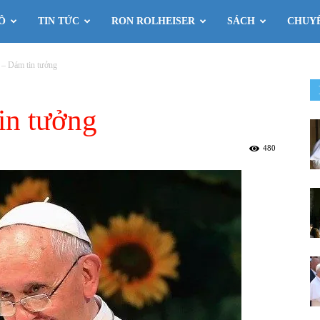
Ô
TIN TỨC
RON ROLHEISER
SÁCH
CHUY
– Dám tin tưởng
in tưởng
480