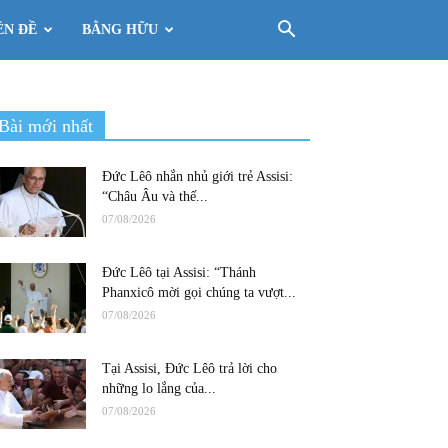
ÊN ĐỀ
BẰNG HỮU
Bài mới nhất
Đức Lêô nhắn nhủ giới trẻ Assisi:
“Châu Âu và thế...
07/08/2026
Đức Lêô tại Assisi: “Thánh
Phanxicô mời gọi chúng ta vượt...
07/08/2026
Tại Assisi, Đức Lêô trả lời cho
những lo lắng của...
07/08/2026