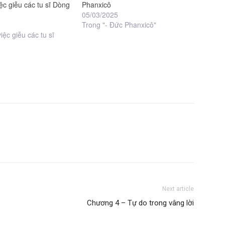
ệc giễu các tu sĩ Dòng
Phanxicô
05/03/2025
Trong "- Đức Phanxicô"
iệc giễu các tu sĩ
Next article
Chương 4 – Tự do trong vâng lời