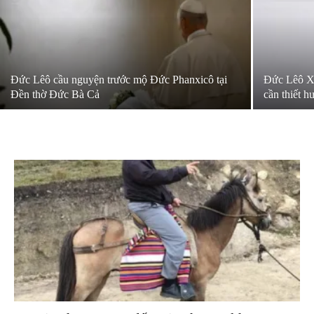
Đức Lêô cầu nguyện trước mộ Đức Phanxicô tại
Đức Lêô XI
Đền thờ Đức Bà Cả
cần thiết h