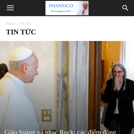
Phanxicô
Home
Tin tức
TIN TỨC
Giáo hoàng và nhạc Rock: các điểm đồng