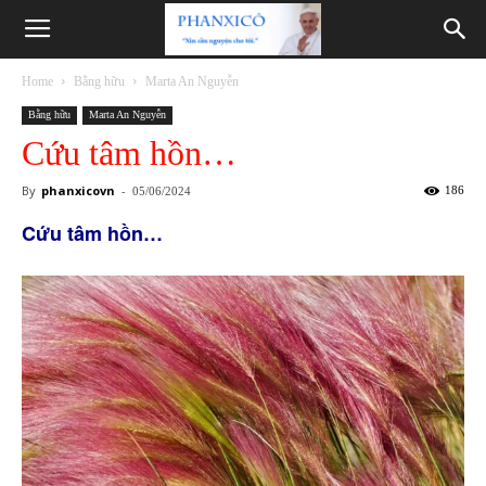
Phanxicô
Home
Bằng hữu
Marta An Nguyễn
Bằng hữu
Marta An Nguyễn
Cứu tâm hồn…
By
phanxicovn
-
186
05/06/2024
Cứu tâm hồn…