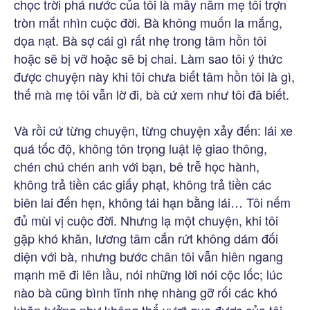
chọc trời phá nước của tôi là mấy năm mẹ tôi trợn
tròn mắt nhìn cuộc đời. Bà không muốn la mắng,
dọa nạt. Bà sợ cái gì rất nhẹ trong tâm hồn tôi
hoặc sẽ bị vỡ hoặc sẽ bị chai. Làm sao tôi ý thức
được chuyện này khi tôi chưa biết tâm hồn tôi là gì,
thế mà mẹ tôi vẫn lờ đi, bà cứ xem như tôi đã biết.
Và rồi cứ từng chuyện, từng chuyện xảy đến: lái xe
quá tốc độ, không tôn trọng luật lệ giao thông,
chén chú chén anh với bạn, bê trễ học hành,
không trả tiền các giấy phạt, không trả tiền các
biên lai đến hẹn, không tái hạn bằng lái… Tôi nếm
đủ mùi vị cuộc đời. Nhưng lạ một chuyện, khi tôi
gặp khó khăn, lương tâm cắn rứt không dám đối
diện với bà, nhưng bước chân tôi vẫn hiên ngang
mạnh mẽ đi lên lầu, nói những lời nói cộc lốc; lúc
nào bà cũng bình tĩnh nhẹ nhàng gỡ rối các khó
khăn tưởng như không thể vượt qua được của tôi.