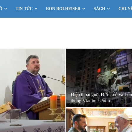
Ô
TIN TỨC
RON ROLHEISER
SÁCH
CHUY
Điện thoại giữa Đức Lêô và Tổ
thống Vladimir Putin