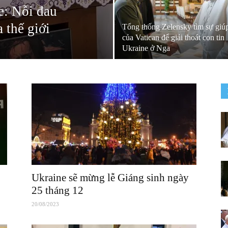
e: Nỗi đau
 thế giới
Tổng thống Zelensky tìm sự giú
của Vatican để giải thoát con tin
Ukraine ở Nga
Ukraine sẽ mừng lễ Giáng sinh ngày
25 tháng 12
20/08/2023