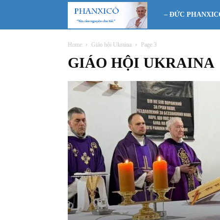
Phanxicô
– ĐỨC PHANXIC
Home
Giáo hội Ukraina
Page 3
GIÁO HỘI UKRAINA