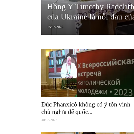
Hồng Y Timothy Radcliff
của Ukraine là nỗi đau của
15/03/2026
Đức Phanxicô không có ý tôn vinh
chủ nghĩa đế quốc...
30/08/2023