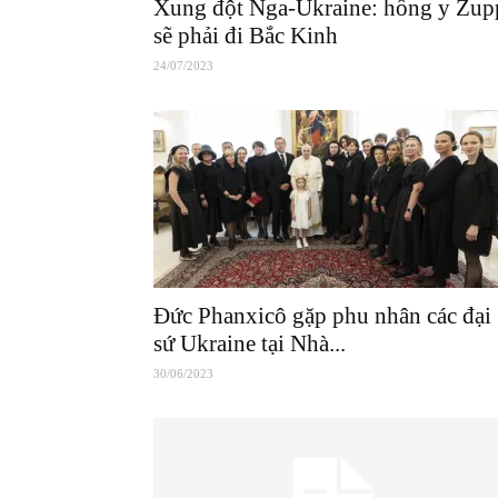
Xung đột Nga-Ukraine: hồng y Zup
sẽ phải đi Bắc Kinh
24/07/2023
Đức Phanxicô gặp phu nhân các đại
sứ Ukraine tại Nhà...
30/06/2023