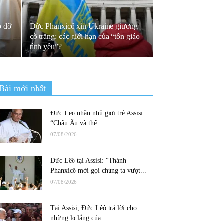
p đỡ
Đức Phanxicô xin Ukraine giương
cờ trắng: các giới hạn của “tôn giáo
tình yêu”?
Bài mới nhất
Đức Lêô nhắn nhủ giới trẻ Assisi:
“Châu Âu và thế...
07/08/2026
Đức Lêô tại Assisi: “Thánh
Phanxicô mời gọi chúng ta vượt...
07/08/2026
Tại Assisi, Đức Lêô trả lời cho
những lo lắng của...