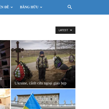
ÊN ĐỀ
BẰNG HỮU
LATEST
ng
Ukraine, cánh cửa ngoại giao hẹp