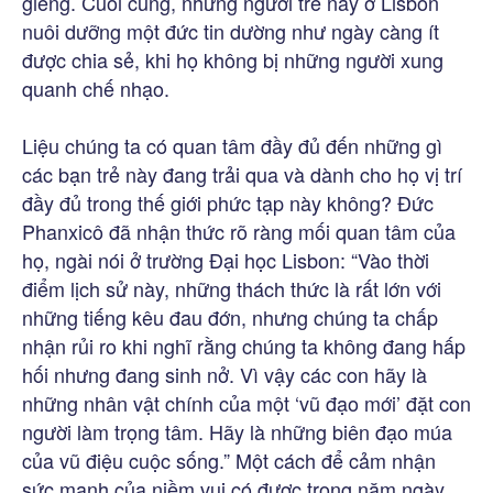
giềng. Cuối cùng, những người trẻ này ở Lisbon
nuôi dưỡng một đức tin dường như ngày càng ít
được chia sẻ, khi họ không bị những người xung
quanh chế nhạo.
Liệu chúng ta có quan tâm đầy đủ đến những gì
các bạn trẻ này đang trải qua và dành cho họ vị trí
đầy đủ trong thế giới phức tạp này không? Đức
Phanxicô đã nhận thức rõ ràng mối quan tâm của
họ, ngài nói ở trường Đại học Lisbon: “Vào thời
điểm lịch sử này, những thách thức là rất lớn với
những tiếng kêu đau đớn, nhưng chúng ta chấp
nhận rủi ro khi nghĩ rằng chúng ta không đang hấp
hối nhưng đang sinh nở. Vì vậy các con hãy là
những nhân vật chính của một ‘vũ đạo mới’ đặt con
người làm trọng tâm. Hãy là những biên đạo múa
của vũ điệu cuộc sống.” Một cách để cảm nhận
sức mạnh của niềm vui có được trong năm ngày