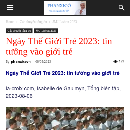
Phanxicô
Home
Các chuyến tông du
JMJ Lisbon 2023
Các chuyến tông du
JMJ Lisbon 2023
Ngày Thế Giới Trẻ 2023: tin
tưởng vào giới trẻ
By
phanxicovn
-
129
08/08/2023
Ngày Thế Giới Trẻ 2023: tin tưởng vào giới trẻ
la-croix.com, Isabelle de Gaulmyn, Tổng biên tập,
2023-08-06