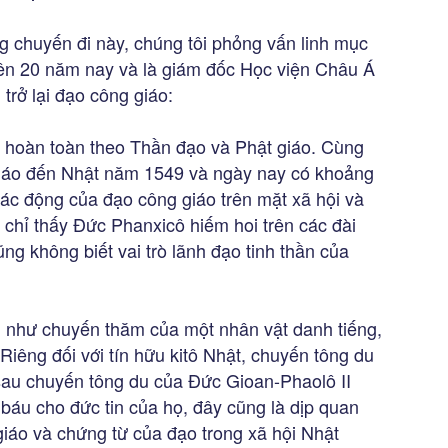
 chuyến đi này, chúng tôi phỏng vấn linh mục
trên 20 năm nay và là giám đốc Học viện Châu Á
 trở lại đạo công giáo:
 hoàn toàn theo Thần đạo và Phật giáo. Cùng
giáo đến Nhật năm 1549 và ngày nay có khoảng
tác động của đạo công giáo trên mặt xã hội và
t chỉ thấy Đức Phanxicô hiếm hoi trên các đài
ng không biết vai trò lãnh đạo tinh thần của
 như chuyến thăm của một nhân vật danh tiếng,
 Riêng đối với tín hữu kitô Nhật, chuyến tông du
sau chuyến tông du của Đức Gioan-Phaolô II
 báu cho đức tin của họ, đây cũng là dịp quan
giáo và chứng từ của đạo trong xã hội Nhật