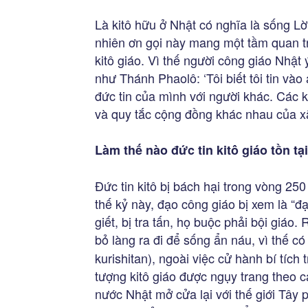
Là kitô hữu ở Nhật có nghĩa là sống L
nhiên ơn gọi này mang một tầm quan tr
kitô giáo. Vì thế người công giáo Nhật 
như Thánh Phaolô: ‘Tôi biết tôi tin vào
đức tin của mình với người khác. Các 
và quy tắc cộng đồng khác nhau của x
Làm thế nào đức tin kitô giáo tồn t
Đức tin kitô bị bách hại trong vòng 2
thế kỷ này, đạo công giáo bị xem là “
giết, bị tra tấn, họ buộc phải bội giáo.
bỏ làng ra đi để sống ẩn náu, vì thế có
kurishitan), ngoài việc cử hành bí tích
tượng kitô giáo được ngụy trang theo 
nước Nhật mở cửa lại với thế giới Tây