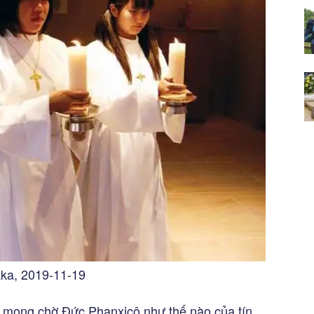
ka, 2019-11-19
m mong chờ Đức Phanxicô như thế nào của tín