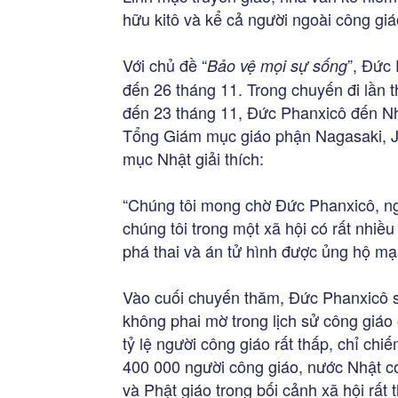
hữu kitô và kể cả người ngoài công giá
Với chủ đề “
”, Đức
Bảo vệ mọi sự sống
đến 26 tháng 11. Trong chuyến đi lần 
đến 23 tháng 11, Đức Phanxicô đến Nh
Tổng Giám mục giáo phận Nagasaki, Jo
mục Nhật giải thích:
“Chúng tôi mong chờ Đức Phanxicô, ng
chúng tôi trong một xã hội có rất nhiều 
phá thai và án tử hình được ủng hộ m
Vào cuối chuyến thăm, Đức Phanxicô s
không phai mờ trong lịch sử công giáo 
tỷ lệ người công giáo rất thấp, chỉ c
400 000 người công giáo, nước Nhật c
và Phật giáo trong bối cảnh xã hội rất t