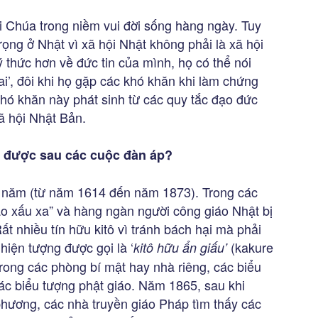
ời Chúa trong niềm vui đời sống hàng ngày. Tuy
ọng ở Nhật vì xã hội Nhật không phải là xã hội
ý thức hơn về đức tin của mình, họ có thể nói
 ai’, đôi khi họ gặp các khó khăn khi làm chứng
khó khăn này phát sinh từ các quy tắc đạo đức
ã hội Nhật Bản.
ại được sau các cuộc đàn áp?
50 năm (từ năm 1614 đến năm 1873). Trong các
đạo xấu xa” và hàng ngàn người công giáo Nhật bị
 Rất nhiều tín hữu kitô vì tránh bách hại mà phải
 hiện tượng được gọi là ‘
(kakure
kitô hữu ẩn giấu’
 trong các phòng bí mật hay nhà riêng, các biểu
các biểu tượng phật giáo. Năm 1865, sau khi
 phương, các nhà truyền giáo Pháp tìm thấy các