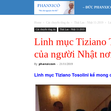
Phanxicô
– ĐỨC PHANXIC
Home
Các chuyến tông du
Thái Lan - Nhật 11-2019
Li
Các chuyến tông du
Thái Lan - Nhật 11-2019
Linh mục Tiziano 
của người Nhật nơ
By
phanxicovn
-
21/11/2019
Linh mục Tiziano Tosolini kể mong