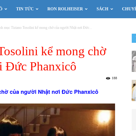
Ô
TIN TỨC
RON ROLHEISER
SÁCH
CHUY
nh mục Tiziano Tosolini kể mong chờ của người Nhật nơi Đức...
Tosolini kể mong chờ
i Đức Phanxicô
188
 chờ của người Nhật nơi Đức Phanxicô