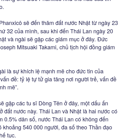
o.
 Phanxicô sẽ đến thăm đất nước Nhật từ ngày 23
thứ 32 của mình, sau khi đến Thái Lan ngày 20
ật và ngài sẽ gặp các giám mục ở đây. Đức
seph Mitsuaki Takami, chủ tịch hội đồng giám
ài là sự khích lệ mạnh mẽ cho đức tin của
vấn đề: tỷ lệ tự tử gia tăng nơi người trẻ, vấn đề
ạnh mẽ”.
ẽ gặp các tu sĩ Dòng Tên ở đây, một dấu ấn
ở đất nước này. Thái Lan và Nhật là hai nước có
hiếm 0.5% dân số, nước Thái Lan có không đến
ó khoảng 540 000 người, đa số theo Thần đạo
hế tục.