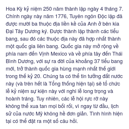
Hoa Kỳ kỷ niệm 250 năm thành lập ngày 4 tháng 7.
Chính ngày này năm 1776, Tuyên ngôn Độc lập đã
được mười ba thuộc địa liền kề của Anh ở bên kia
Đại Tây Dương ký. Được thành lập thành các tiểu
bang, sau đó các thuộc địa này đã hợp nhất thành
một quốc gia liên bang. Quốc gia này mở rộng về
phía nam đến Vịnh Mexico và về phía tây đến Thái
Bình Dương, với sự ra đời của khoảng 37 tiểu bang
mới, trở thành quốc gia hùng mạnh nhất thế giới
trong thế kỷ 20. Chúng ta có thể tin tưởng đất nước
này (và trên hết là Tổng thống hiện tại) sẽ tổ chức
lễ kỷ niệm sự kiện này với nghi lễ long trọng và
hoành tráng. Tuy nhiên, các lễ hội rực rỡ này
không thể xua tan mọi bối rối, vì ngay từ đầu, lịch
sử của nước Mỹ không hề đơn giản. Tình hình hiện
tại có thể đặt ra một số câu hỏi.