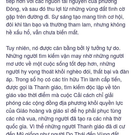
tiếp hơn với các nguồn tài nguyên của phương
Đông, và sau đó thu lợi từ những vùng đất tình cờ
gặp trên đường đi. Sự sáng tạo mang tính cơ hội,
đôi khi tàn bạo và thường tham lam, nhưng không
hề xấu hổ, vẫn chưa biến mất.
Tuy nhiên, nó được cân bằng bởi lý tưởng tự do.
Những người tìm kiếm vận may nhờ những người
mơ ước về một cuộc sống tốt đẹp hơn, những
người hy vọng thoát khỏi nghèo đói, thất bại và đàn
áp. Trong số họ có các tín hữu Tin lành cấp tiến,
được gọi là Thanh giáo, tìm kiếm độc lập về tôn
giáo vào thời điểm mà cuộc Cải cách chỉ giải
phóng các cộng đồng địa phương khỏi quyền lực
của Giáo hoàng và giáo sĩ để họ phải phục tùng
các nhà vua, những người đã tạo ra các nhà thờ
quốc gia. Vì thế những người Thanh giáo đã di cư
đến Mỹ giống như người Do Thái đến Vùng đất