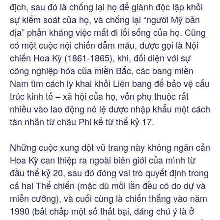
địch, sau đó là chống lại họ để giành độc lập khỏi
sự kiểm soát của họ, và chống lại “người Mỹ bản
địa” phản kháng việc mất đi lối sống của họ. Cũng
có một cuộc nội chiến đẫm máu, được gọi là Nội
chiến Hoa Kỳ (1861-1865), khi, đối diện với sự
công nghiệp hóa của miền Bắc, các bang miền
Nam tìm cách ly khai khỏi Liên bang để bảo vệ cấu
trúc kinh tế – xã hội của họ, vốn phụ thuộc rất
nhiều vào lao động nô lệ được nhập khẩu một cách
tàn nhẫn từ châu Phi kể từ thế kỷ 17.
Những cuộc xung đột vũ trang này không ngăn cản
Hoa Kỳ can thiệp ra ngoài biên giới của mình từ
đầu thế kỷ 20, sau đó đóng vai trò quyết định trong
cả hai Thế chiến (mặc dù mỗi lần đều có do dự và
miễn cưỡng), và cuối cùng là chiến thắng vào năm
1990 (bất chấp một số thất bại, đáng chú ý là ở