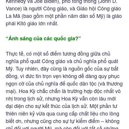
Kennedy và Joe Biden), phó tổng thống (John D.
Vance) là người Công giáo, và Giáo hội Công giáo
La Mã (bao gồm một phần năm dân số Mỹ) là giáo
phái Kitô giáo lớn nhất.
“Ánh sáng của các quốc gia?”
Thực tế, có một số điểm tương đồng giữa chủ
nghĩa phổ quát Công giáo và chủ nghĩa phổ quát
Mỹ. Tuy nhiên, đây cũng là nguồn gốc của sự bất
đồng, vì đức tin trọn vẹn không dễ dàng quy phục
ngọn cờ của chủ nghĩa đế quốc dân tộc (và thương
mại). Hoa Kỳ chắc chắn là trường hợp độc nhất vô
nhị trong lịch sử, nhưng Hoa Kỳ vẫn còn lâu mới
đại diện cho sự kết thúc của lịch sử. Một phần tư
thiên niên kỷ vừa qua cung cấp chất liệu cho lòng
biết ơn, nhưng cũng cho sự tự kiểm điểm – không
chỉ đối với người Mỹ, mà còn đối với tất cả những