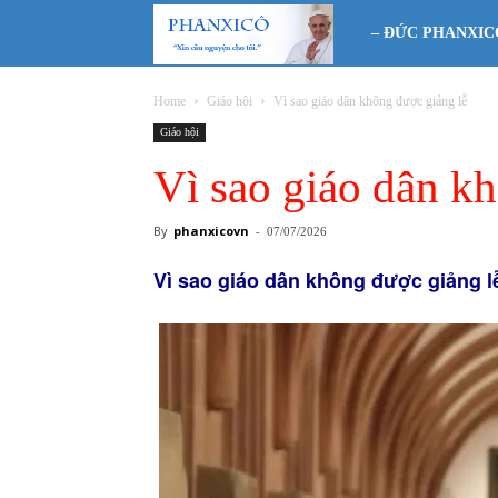
Phanxicô
– ĐỨC PHANXIC
Home
Giáo hội
Vì sao giáo dân không được giảng lễ
Giáo hội
Vì sao giáo dân k
By
phanxicovn
-
07/07/2026
Vì sao giáo dân không được giảng l