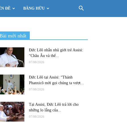
ÊN ĐỀ
BẰNG HỮU
Bài mới nhất
Đức Lêô nhắn nhủ giới trẻ Assisi:
“Châu Âu và thế...
07/08/2026
Đức Lêô tại Assisi: “Thánh
Phanxicô mời gọi chúng ta vượt...
07/08/2026
Tại Assisi, Đức Lêô trả lời cho
những lo lắng của...
07/08/2026