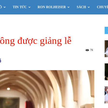
Ô
TIN TỨC
RON ROLHEISER
SÁCH
CHUY
hông được giảng lễ
76
ễ