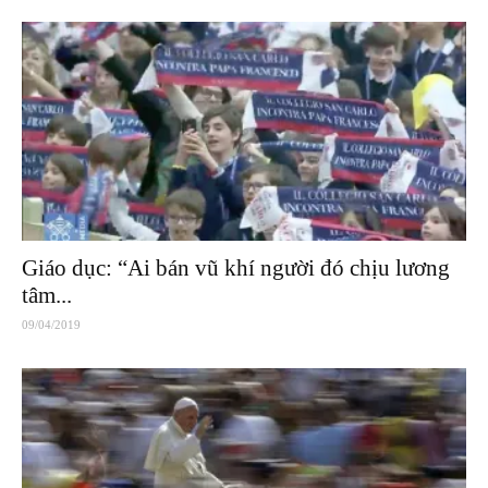
Giáo dục: “Ai bán vũ khí người đó chịu lương
tâm...
09/04/2019