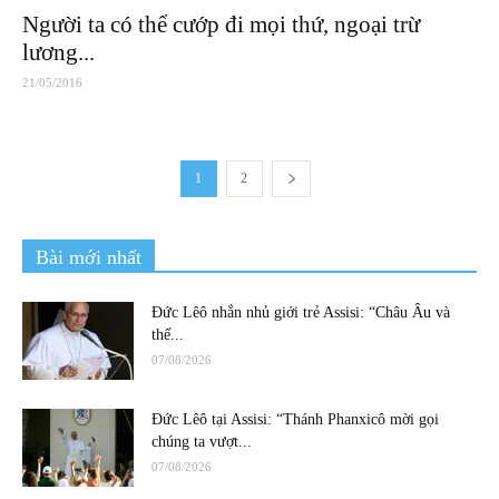
Người ta có thể cướp đi mọi thứ, ngoại trừ
lương...
21/05/2016
1
2
Bài mới nhất
Đức Lêô nhắn nhủ giới trẻ Assisi: “Châu Âu và
thế...
07/08/2026
Đức Lêô tại Assisi: “Thánh Phanxicô mời gọi
chúng ta vượt...
07/08/2026