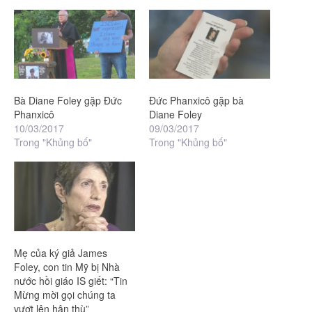
Bà Diane Foley gặp Đức
Đức Phanxicô gặp bà
Phanxicô
Diane Foley
10/03/2017
09/03/2017
Trong "Khủng bố"
Trong "Khủng bố"
Mẹ của ký giả James
Foley, con tin Mỹ bị Nhà
nước hồi giáo IS giết: “Tin
Mừng mời gọi chúng ta
vượt lên hận thù”