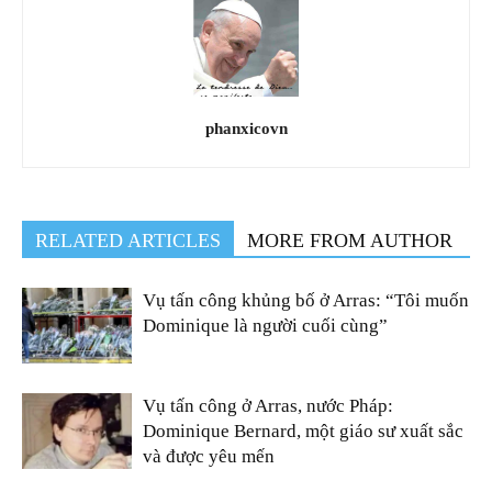
phanxicovn
RELATED ARTICLES
MORE FROM AUTHOR
Vụ tấn công khủng bố ở Arras: “Tôi muốn
Dominique là người cuối cùng”
Vụ tấn công ở Arras, nước Pháp:
Dominique Bernard, một giáo sư xuất sắc
và được yêu mến