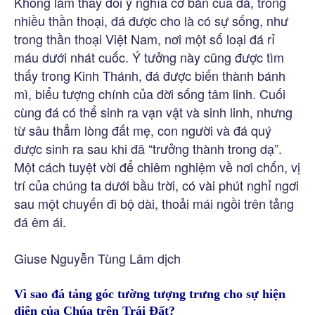
Không làm thay đổi ý nghĩa cơ bản của đá, trong
nhiều thần thoại, đá được cho là có sự sống, như
trong thần thoại Việt Nam, nơi một số loại đá rỉ
máu dưới nhát cuốc. Ý tưởng này cũng được tìm
thấy trong Kinh Thánh, đá được biến thành bánh
mì, biểu tượng chính của đời sống tâm linh. Cuối
cùng đá có thể sinh ra vạn vật và sinh linh, nhưng
từ sâu thẳm lòng đất mẹ, con người và đá quý
được sinh ra sau khi đã “trưởng thành trong dạ”.
Một cách tuyệt vời để chiêm nghiệm về nơi chốn, vị
trí của chúng ta dưới bầu trời, có vài phút nghỉ ngơi
sau một chuyến đi bộ dài, thoải mái ngồi trên tảng
đá êm ái.
Giuse Nguyễn Tùng Lâm dịch
Vì sao đá tảng góc tường tượng trưng cho sự hiện
diện của Chúa trên Trái Đất?