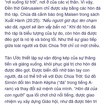
“rơi xuống từ trời”, nơi ở của các vị thần. Vì vậy,
Đền thờ Giêrusalem chỉ được xây bằng các hòn đá
thô ráp. Chúa đã cảnh báo ông Maisen trong sách
Xuất Hành (20:25):
“Nếu ngươi giơ đục lên chạm
Khi đó hòn đá
vào đá, ngươi sẽ làm vấy bẩn nó.”
thô ráp là biểu tượng của tự do, còn hòn đá được
đẽo gọt là nô lệ và bóng tối. Như thế sự giao tiếp
giữa loài người và Đức Chúa Trời chỉ có một chiều.
Tân Ước thiết lập sự vận động kép của sự thăng
tiến và giáng xuống, khôi phục giá trị cho hòn đá
được đẽo gọt. Được biến đổi nhờ bàn tay con
người, đá có thể trở về với Đức Chúa Trời: Sứ đồ
Simôn đổi tên thành Kêpha (“đá” trong tiếng A-
ram) và thay đổi sứ mệnh của mình. “
Hòn đá của
” qua lối chơi chữ nổi tiếng, được giao
con người
nhiệm vụ xây dựng Giáo hội, như đã được tiên tri