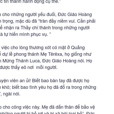
 tin thành hành động cụ thể.”
h cho những người yếu đuối, Đức Giáo Hoàng
 trọng, mặc dù đã “tràn đầy niềm vui. Cần phải
để nhận ra Thầy chí thánh trong những người
 tự hiến mình phục vụ. ”
 việc cho lòng thương xót có mặt ở Quảng
 dự lễ phong thánh Mẹ Têrêxa, họ giống như
Tin Mừng Thánh Luca, Đức Giáo Hoàng nói. Họ
 được thấy eõ nơi mỗi người.
uyện viên an ủi! Biết bao bàn tay đã được họ
 khô; biết bao tình yêu họ đã đổ ra trong những
, ngài nói.
 cho công việc này. Mẹ đã dấn thân để bảo vệ
những người bị bỏ rơi và bị xã hội loại bỏ”, Đức