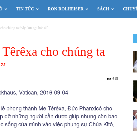
Ô
TIN TỨC
RON ROLHEISER
SÁCH
CHUY
ho chúng ta thấy “ơn gọi bác ái”
Têrêxa cho chúng ta
i”
615
khaus, Vatican, 2016-09-04
h lễ phong thánh Mẹ Têrêxa, Đức Phanxicô cho
giúp đỡ những người cần được giúp nhưng còn bao
ộc sống của mình vào việc phụng sự Chúa Kitô,