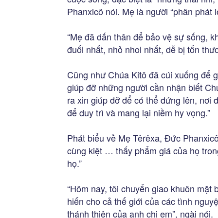
Phanxicô nói. Mẹ là người “phân phát 
“Mẹ đã dấn thân để bảo vệ sự sống, kh
đuối nhất, nhỏ nhoi nhất, dễ bị tổn thư
Cũng như Chúa Kitô đã cúi xuống để gi
giúp đỡ những người cần nhận biết Chúa
ra xin giúp đỡ để có thể đứng lên, nơi
để duy trì và mang lại niềm hy vọng.”
Phát biểu về Mẹ Têrêxa, Đức Phanxicô
cùng kiệt … thấy phẩm giá của họ tro
họ.”
“Hôm nay, tôi chuyển giao khuôn mặt b
hiến cho cả thế giới của các tình ngu
thánh thiện của anh chị em”, ngài nói.