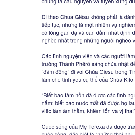
chúng ta cầu nguyện và tuyên xưng đức
Đi theo Chúa Giêsu không phải là dàn
tiếp tục, nhưng là một nhiệm vụ nghiêm
có lòng gan dạ và can đảm nhất định 
nghèo nhất trong những người nghèo và
Các tình nguyện viên và các người làm
trường Thánh Phêrô sáng chúa nhật để
“đám đông” đi với Chúa Giêsu trong 
làm cho tình yêu cụ thể của Chúa Kitô
“Biết bao tâm hồn đã được các tình ng
nắm; biết bao nước mắt đã được họ lau
việc làm âm thầm, khiêm tốn và vị tha!”
Cuộc sống của Mẹ Têrêxa đã được trao
cuộc sống, đặc biệt là “những thai nhi, 