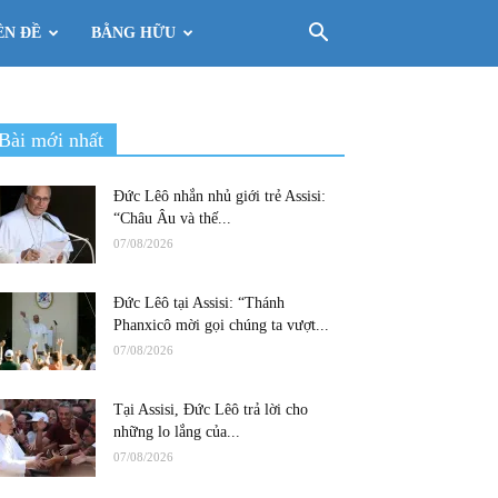
ÊN ĐỀ
BẰNG HỮU
Bài mới nhất
Đức Lêô nhắn nhủ giới trẻ Assisi:
“Châu Âu và thế...
07/08/2026
Đức Lêô tại Assisi: “Thánh
Phanxicô mời gọi chúng ta vượt...
07/08/2026
Tại Assisi, Đức Lêô trả lời cho
những lo lắng của...
07/08/2026