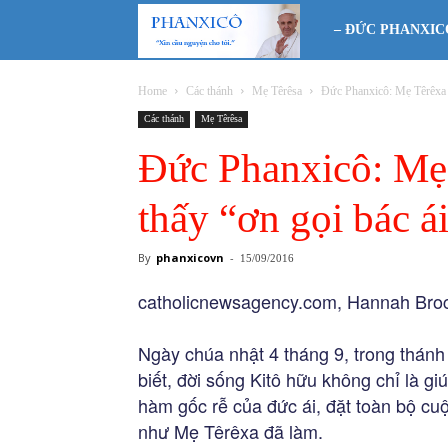
Phanxicô
– ĐỨC PHANXIC
Home
Các thánh
Mẹ Têrêsa
Đức Phanxicô: Mẹ Têrêxa c
Các thánh
Mẹ Têrêsa
Đức Phanxicô: Mẹ 
thấy “ơn gọi bác á
By
phanxicovn
-
15/09/2016
catholicnewsagency.com, Hannah Broc
Ngày chúa nhật 4 tháng 9, trong thán
biết, đời sống Kitô hữu không chỉ là 
hàm gốc rễ của đức ái, đặt toàn bộ cu
như Mẹ Têrêxa đã làm.