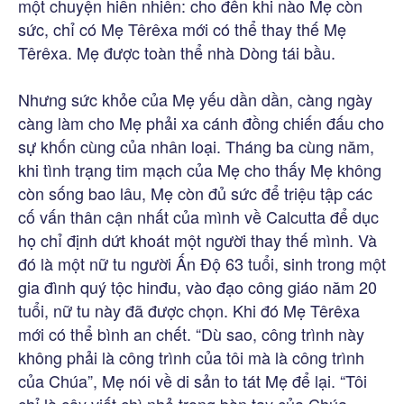
một chuyện hiển nhiên: cho đến khi nào Mẹ còn
sức, chỉ có Mẹ Têrêxa mới có thể thay thế Mẹ
Têrêxa. Mẹ được toàn thể nhà Dòng tái bầu.
Nhưng sức khỏe của Mẹ yếu dần dần, càng ngày
càng làm cho Mẹ phải xa cánh đồng chiến đấu cho
sự khốn cùng của nhân loại. Tháng ba cùng năm,
khi tình trạng tim mạch của Mẹ cho thấy Mẹ không
còn sống bao lâu, Mẹ còn đủ sức để triệu tập các
cố vấn thân cận nhất của mình về Calcutta để dục
họ chỉ định dứt khoát một người thay thế mình. Và
đó là một nữ tu người Ấn Độ 63 tuổi, sinh trong một
gia đình quý tộc hinđu, vào đạo công giáo năm 20
tuổi, nữ tu này đã được chọn. Khi đó Mẹ Têrêxa
mới có thể bình an chết. “Dù sao, công trình này
không phải là công trình của tôi mà là công trình
của Chúa”, Mẹ nói về di sản to tát Mẹ để lại. “Tôi
chỉ là cây viết chì nhỏ trong bàn tay của Chúa.