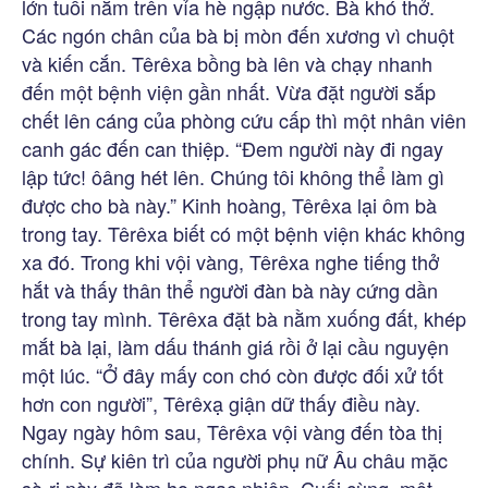
lớn tuổi nằm trên vỉa hè ngập nước. Bà khó thở.
Các ngón chân của bà bị mòn đến xương vì chuột
và kiến cắn. Têrêxa bồng bà lên và chạy nhanh
đến một bệnh viện gần nhất. Vừa đặt người sắp
chết lên cáng của phòng cứu cấp thì một nhân viên
canh gác đến can thiệp. “Đem người này đi ngay
lập tức! ôâng hét lên. Chúng tôi không thể làm gì
được cho bà này.” Kinh hoàng, Têrêxa lại ôm bà
trong tay. Têrêxa biết có một bệnh viện khác không
xa đó. Trong khi vội vàng, Têrêxa nghe tiếng thở
hắt và thấy thân thể người đàn bà này cứng dần
trong tay mình. Têrêxa đặt bà nằm xuống đất, khép
mắt bà lại, làm dấu thánh giá rồi ở lại cầu nguyện
một lúc. “Ở đây mấy con chó còn được đối xử tốt
hơn con người”, Têrêxạ giận dữ thấy điều này.
Ngay ngày hôm sau, Têrêxa vội vàng đến tòa thị
chính. Sự kiên trì của người phụ nữ Âu châu mặc
sà-ri này đã làm họ ngạc nhiên. Cuối cùng, một