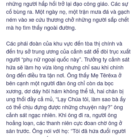
những người hấp hối trở lại đạo công giáo. Các sự
cố bùng ra. Một ngày nọ, một trận mưa đá và gạch
ném vào xe cứu thương chở những người sắp chết
mà họ tìm thấy ngoài đường.
Các phái đoàn của khu vực đến tòa thị chính và
đến trụ sở trung ương của cảnh sát để đòi trục xuất
người “phụ nữ ngoại quốc này”. Trưởng ty cảnh sát
hứa sẽ làm họ vừa lòng nhưng chỉ sau khi chính
ông đến điều tra tận nơi. Ông thấy Mẹ Têrêxa ở
bên cạnh một người đàn ông chỉ còn da bọc
xương, dơ dáy hôi hám không thể tả, hai chân bị
ung thối đầy cả mủ, “Lạy Chúa tôi, làm sao bà ấy
có thể chịu đựng được những chuyện này?” ông
cảnh sát ngạc nhiên. Khi ông đi ra, người ông
hoảng loạn, các thanh niên cực đoan chờ ông ở
sân trước. Ông nói với họ: “Tôi đã hứa đuổi người