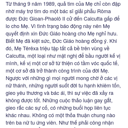
Từ tháng 9 năm 1989, quả tim của Mẹ chỉ còn đập
nhờ máy trợ tim do một bác sĩ giải phẫu Rôma
được Đức Gioan-Phaolô II cử đến Calcutta gấp để
lo cho Mẹ. Vì tình trạng báo động này nên Mẹ
quyết định xin Đức Giáo hoàng cho Mẹ nghỉ hưu.
Biết Mẹ đã kiệt sức, Đức Giáo hoàng đồng ý. Khi
đó, Mẹ Têrêxa triệu tập tất cả bề trên vùng về
Calcutta, một loại như mật nghị để bầu người kế vị
mình, kế vị một cơ sở từ thiện có tầm vóc quốc tế,
một cơ sở đã trở thành công trình của đời Mẹ.
Ngược với những gì mọi người mong chờ ở các vị
nữ thánh, những người suốt đời tu hạnh khiêm tốn,
gieo yêu thương và bác ái, thì sự việc đã xảy ra
không được tốt. Những cuộc thảo luận gay gắt,
gieo rắc các sự cố, có những buổi họp liên tục
khác nhau. Không có một thỏa thuận chung nào
trên ba nữ tu ứng viên. Như thế phải công nhận