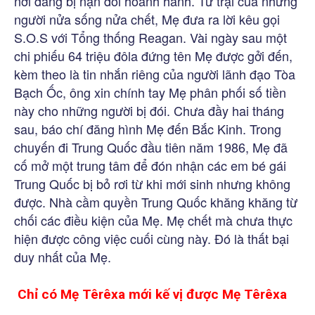
nơi đang bị nạn đói hoành hành. Từ trại của những
người nửa sống nửa chết, Mẹ đưa ra lời kêu gọi
S.O.S với Tổng thống Reagan. Vài ngày sau một
chi phiếu 64 triệu đôla đứng tên Mẹ được gởi đến,
kèm theo là tin nhắn riêng của người lãnh đạo Tòa
Bạch Ốc, ông xin chính tay Mẹ phân phối số tiền
này cho những người bị đói. Chưa đầy hai tháng
sau, báo chí đăng hình Mẹ đến Bắc Kinh. Trong
chuyến đi Trung Quốc đầu tiên năm 1986, Mẹ đã
cố mở một trung tâm để đón nhận các em bé gái
Trung Quốc bị bỏ rơi từ khi mới sinh nhưng không
được. Nhà cầm quyền Trung Quốc khăng khăng từ
chối các điều kiện của Mẹ. Mẹ chết mà chưa thực
hiện được công việc cuối cùng này. Đó là thất bại
duy nhất của Mẹ.
Chỉ có Mẹ Têrêxa mới kế vị được Mẹ Têrêxa