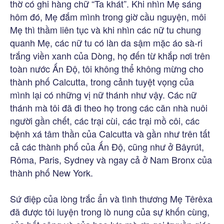
thờ có ghi hàng chữ “Ta khát”. Khi nhìn Mẹ sáng
hôm đó, Mẹ đắm mình trong giờ cầu nguyện, môi
Mẹ thì thầm liên tục và khi nhìn các nữ tu chung
quanh Mẹ, các nữ tu có làn da sậm mặc áo sà-ri
trắng viền xanh của Dòng, họ đến từ khắp nơi trên
toàn nước Ấn Độ, tôi không thể không mừng cho
thành phố Calcutta, trong cảnh tuyệt vọng của
mình lại có những vị nữ thánh như vậy. Các nữ
thánh mà tôi đã đi theo họ trong các căn nhà nuôi
người gần chết, các trại cùi, các trại mồ côi, các
bệnh xá tâm thần của Calcutta và gần như trên tất
cả các thành phố của Ấn Độ, cũng như ở Bâyrút,
Rôma, Paris, Sydney và ngay cả ở Nam Bronx của
thành phố New York.
Sứ điệp của lòng trắc ẩn và tình thương Mẹ Têrêxa
đã được tôi luyện trong lò nung của sự khốn cùng,