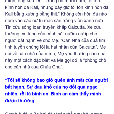
mình, ông kêu lên: “Trong ba mươi năm, tôi tôn
kính hòn đá Kali, nhưng bây giờ tôi tôn kính hòn đá
Kali bằng xương bằng thịt.” Không còn hòn đá nào
ném vào các nữ tu mặc sàri trắng viền xanh nữa.
Tin cứu sống loan truyền khắp Calcutta. Xe cứu
thương, xe tang của cảnh sát nườm nượp chở
người bất hạnh về cho Mẹ. “Căn Nhà của quả tim
tinh tuyền chúng tôi là hạt nhân của Calcutta”, Mẹ
nói về căn nhà của mình, Mẹ yêu thương căn nhà
này một cách đặc biệt và Mẹ gọi đó là “phòng chờ
cho căn nhà của Chúa Cha”.
“Tôi sẽ không bao giờ quên ánh mắt của người
bất hạnh. Sự đau khổ của họ đổi qua ngạc
nhiên, rồi là bình an. Bình an cảm thấy mình
được thương”
Chính ở đó, giữa hai dãy thân thể như bộ xương