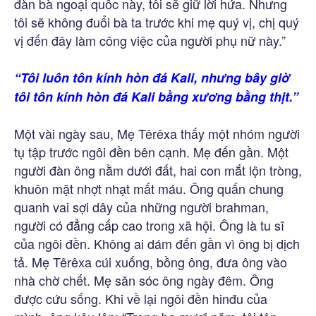
đàn bà ngoại quốc này, tôi sẽ giữ lời hứa. Nhưng
tôi sẽ không đuổi bà ta trước khi mẹ quý vị, chị quý
vị đến đây làm công việc của người phụ nữ này.”
“Tôi luôn tôn kính hòn đá Kali, nhưng bây giờ
tôi tôn kính hòn đá Kali bằng xương bằng thịt.”
Một vài ngày sau, Mẹ Têrêxa thấy một nhóm người
tụ tập trước ngôi đền bên cạnh. Mẹ đến gần. Một
người đàn ông nằm dưới đất, hai con mắt lộn tròng,
khuôn mặt nhợt nhạt mất máu. Ông quấn chung
quanh vai sợi dây của những người brahman,
người có đẳng cấp cao trong xã hội. Ông là tu sĩ
của ngôi đền. Không ai dám đến gần vì ông bị dịch
tả. Mẹ Têrêxa cúi xuống, bồng ông, đưa ông vào
nhà chờ chết. Mẹ săn sóc ông ngày đêm. Ông
được cứu sống. Khi về lại ngôi đền hinđu của