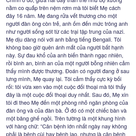
nằm co quắp trên nệm rơm mà tôi biết Mẹ cách
đây 16 năm. Mẹ đang rửa vết thương cho một
người đàn ông còn trẻ, anh ốm đến mức trông anh
như người sống sót từ các trại tập trung của nazi.
Mẹ dịu dàng nói với anh bằng tiếng Bengali. Tôi
không bao giờ quên ánh mắt của người bất hạnh
này. Sự đau khổ của anh biến thành ngạc nhiên,
rồi bình an, bình an của một người bỗng nhiên cảm
thấy mình được thương. Đoán có người đang ở sau
lưng mình, Mẹ quay lại. Tôi cảm thấy cực kỳ bối
rối: tôi vừa xen vào một cuộc đối thoại mà tôi thấy
đây là một cuộc đối thoại duy nhất. Sau đó, Mẹ xin
tôi đi theo Mẹ đến một phòng nhỏ ngăn phòng của
đàn ông và của đàn bà. Ở đó có một chiếc bàn và
một băng ghế ngồi. Trên tường là một khung hình
với hàng chữ: “Căn bệnh lớn nhất ngày nay không
phải là bệnh cùi hay bệnh lao, nhưng là căn bệnh