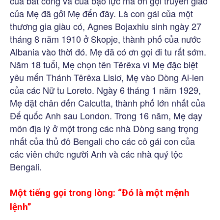
của bất công và của bạo lực mà ơn gọi truyền giáo
của Mẹ đã gởi Mẹ đến đây. Là con gái của một
thương gia giàu có, Agnes Bojaxhiu sinh ngày 27
tháng 8 năm 1910 ở Skopje, thành phố của nước
Albania vào thời đó. Mẹ đã có ơn gọi đi tu rất sớm.
Năm 18 tuổi, Mẹ chọn tên Têrêxa vì Mẹ đặc biệt
yêu mến Thánh Têrêxa Lisiơ, Mẹ vào Dòng Ai-len
của các Nữ tu Loreto. Ngày 6 tháng 1 năm 1929,
Mẹ đặt chân đến Calcutta, thành phố lớn nhất của
Đế quốc Anh sau London. Trong 16 năm, Mẹ dạy
môn địa lý ở một trong các nhà Dòng sang trọng
nhất của thủ đô Bengali cho các cô gái con của
các viên chức người Anh và các nhà quý tộc
Bengali.
Một tiếng gọi trong lòng: “Đó là một mệnh
lệnh”