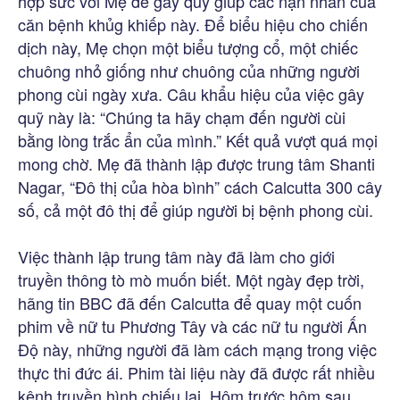
hợp sức với Mẹ để gây quỹ giúp các nạn nhân của
căn bệnh khủg khiếp này. Để biểu hiệu cho chiến
dịch này, Mẹ chọn một biểu tượng cổ, một chiếc
chuông nhỏ giống như chuông của những người
phong cùi ngày xưa. Câu khẩu hiệu của việc gây
quỹ này là: “Chúng ta hãy chạm đến người cùi
bằng lòng trắc ẩn của mình.” Kết quả vượt quá mọi
mong chờ. Mẹ đã thành lập được trung tâm Shanti
Nagar, “Đô thị của hòa bình” cách Calcutta 300 cây
số, cả một đô thị để giúp người bị bệnh phong cùi.
Việc thành lập trung tâm này đã làm cho giới
truyền thông tò mò muốn biết. Một ngày đẹp trời,
hãng tin BBC đã đến Calcutta để quay một cuốn
phim về nữ tu Phương Tây và các nữ tu người Ấn
Độ này, những người đã làm cách mạng trong việc
thực thi đức ái. Phim tài liệu này đã được rất nhiều
kênh truyền hình chiếu lại. Hôm trước hôm sau,