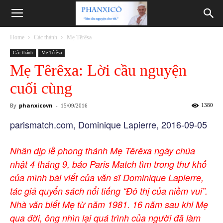
Phanxicô
Home
Các thánh
Mẹ Têrêsa
Các thánh
Mẹ Têrêsa
Mẹ Têrêxa: Lời cầu nguyện
cuối cùng
By
phanxicovn
-
1380
15/09/2016
parismatch.com, Dominique Lapierre, 2016-09-05
Nhân dịp lễ phong thánh Mẹ Têrêxa ngày chúa
nhật 4 tháng 9, báo Paris Match tìm trong thư khố
của mình bài viết của văn sĩ Dominique Lapierre,
tác giả quyển sách nổi tiếng “Đô thị của niềm vui”.
Nhà văn biết Mẹ từ năm 1981. 16 năm sau khi Mẹ
qua đời, ông nhìn lại quá trình của người đã làm