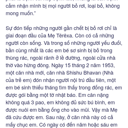
cảm nhận mình bị mọi người bỏ rơi, loại bỏ, không
mong muốn.”
Sự đón tiếp những người gần chết bị bỏ rơi chỉ là
giai đoạn đầu của Mẹ Têrêxa. Còn có cả những
người còn sống. Và trong số những người yếu đuối,
bần cùng nhất là các em bé sơ sinh bị bỏ trong
thùng rác, ngoài rãnh ở lề đường, ngoài cửa nhà
thờ vào hừng đông. Ngày 15 tháng 2 năm 1953,
một căn nhà mới, căn nhà Shishu Bhavan (Nhà
của trẻ em) đón nhận người nội trú đầu tiên, một
em bé sinh thiếu tháng tìm thấy trong đống rác, em
được gói bằng một tờ nhật báo. Em cân nặng
không quá 3 pao, em không đủ sức bú bình, em
được nuôi em bằng ống cho vào mũi. Vậy mà Mẹ
đã cứu được em. Sau này, ở căn nhà này có cả
mấy chục em. Có ngày có đến năm hoặc sáu em