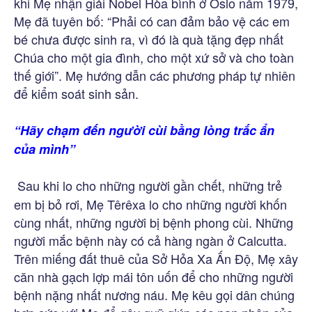
khi Mẹ nhận giải Nobel Hòa bình ở Oslo năm 1979,
Mẹ đã tuyên bố: “Phải có can đảm bảo vệ các em
bé chưa được sinh ra, vì đó là quà tặng đẹp nhất
Chúa cho một gia đình, cho một xứ sở và cho toàn
thế giới”. Mẹ hướng dẫn các phương pháp tự nhiên
để kiểm soát sinh sản.
“Hãy chạm đến người cùi bằng lòng trắc ẩn
của mình”
Sau khi lo cho những người gần chết, những trẻ
em bị bỏ rơi, Mẹ Têrêxa lo cho những người khốn
cùng nhất, những người bị bệnh phong cùi. Những
người mắc bệnh này có cả hàng ngàn ở Calcutta.
Trên miếng đất thuê của Sở Hỏa Xa Ấn Độ, Mẹ xây
căn nhà gạch lợp mái tôn uốn để cho những người
bệnh nặng nhất nương náu. Mẹ kêu gọi dân chúng