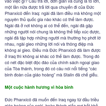
vào việc gì? Câu trả lời, đơn giản và cũng là to lớn,
một lần nữa được trả lời qua chuyến đi của Đức
Phanxicô đến Iraq: ngài đã làm điều mà không một
nguyên thủ quốc gia nào khác có thể làm được.
Ngài đã ở nơi không ai có thể đến, ngài đã gặp
những người nói chung là không thể tiếp xúc được,
ngài đã tập hợp những người mà thường họ phớt lờ
nhau, ngài gieo những lời nói và thông điệp mà
không ai gieo. Điều mà Đức Phanxicô đã làm được
ở Iraq thì không ai khác có thể làm được. Trong đó
có nét đặc biệt độc đáo của chính sách ngoại giao
của Tòa thánh, trong đó có câu nói nổi tiếng “các
binh đoàn của giáo hoàng” mà Stalin đã chế giễu.
Một cuộc hành hương vì hòa bình
Đức Phanxicô đã muốn đến Iraq ngay từ đầu triều
giáo hoàng của ngài, hoàn thành giấc mơ bất khả