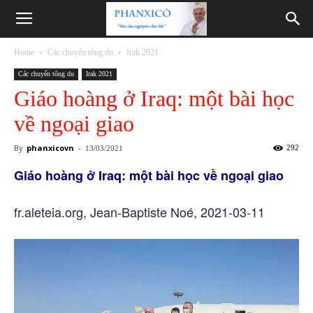
Phanxicô
Home
Các chuyến tông du
Irak 2021
Các chuyến tông du
Irak 2021
Giáo hoàng ở Iraq: một bài học
về ngoại giao
By
phanxicovn
-
292
13/03/2021
Giáo hoàng ở Iraq: một bài học về ngoại giao
fr.aleteia.org, Jean-Baptiste Noé, 2021-03-11