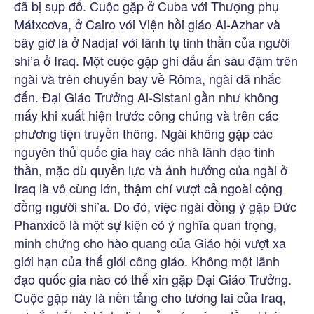
đã bị sụp đổ. Cuộc gặp ở Cuba với Thượng phụ
Mátxcơva, ở Cairo với Viện hồi giáo Al-Azhar và
bây giờ là ở Nadjaf với lãnh tụ tinh thần của người
shi’a ở Iraq. Một cuộc gặp ghi dấu ấn sâu đậm trên
ngài và trên chuyến bay về Rôma, ngài đã nhắc
đến. Đại Giáo Trưởng Al-Sistani gần như không
mấy khi xuất hiện trước công chúng và trên các
phương tiện truyền thông. Ngài không gặp các
nguyên thủ quốc gia hay các nhà lãnh đạo tinh
thần, mặc dù quyền lực và ảnh hưởng của ngài ở
Iraq là vô cùng lớn, thậm chí vượt cả ngoài cộng
đồng người shi’a. Do đó, việc ngài đồng ý gặp Đức
Phanxicô là một sự kiện có ý nghĩa quan trọng,
minh chứng cho hào quang của Giáo hội vượt xa
giới hạn của thế giới công giáo. Không một lãnh
đạo quốc gia nào có thể xin gặp Đại Giáo Trưởng.
Cuộc gặp này là nền tảng cho tương lai của Iraq,