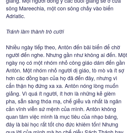
giảng. Mọi người đồng ý các buổi giảng sẽ ở cửa
sông Mareechia, một con sông chảy vào biển
Adriatic.
Tránh làm thành trò cười
Nhiều ngày tiếp theo, Antôn đến bãi biển để chờ
người đến nghe. Nhưng gần như không ai đến. Một
ngày nọ có một nhóm nhỏ công giáo dám đến gần
Antôn. Một nhóm nhỏ người dị giáo, tò mò và ít sợ
hơn các đồng bạn của họ đã đến đây, nhưng vì
cẩn thận họ đứng xa xa. Antôn nóng lòng muốn
giảng. Vì quá ít người, ít hơn là những kẻ gièm
pha, sẵn sàng thóa mạ, chế giễu và nhất là ngăn
cản vĩnh viễn sứ mệnh của mình. Antôn không
quan tâm việc mình là mục tiêu của nhạo báng,
đây là bài học rất tốt cho đức khiêm tốn! Nhưng
qua lời của mình mà họ chế giễu Sách Thánh hay