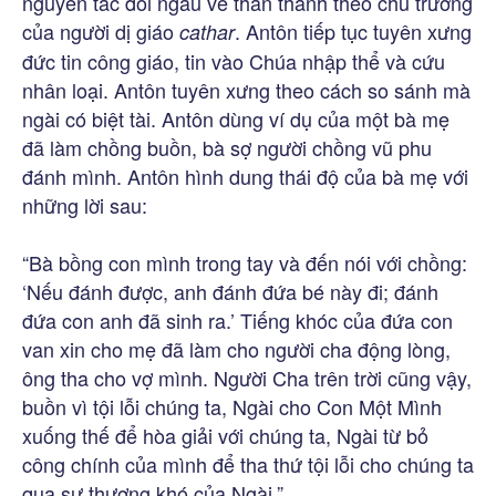
nguyên tắc đối ngẫu về thần thánh theo chủ trương
của người dị giáo
. Antôn tiếp tục tuyên xưng
cathar
đức tin công giáo, tin vào Chúa nhập thể và cứu
nhân loại. Antôn tuyên xưng theo cách so sánh mà
ngài có biệt tài. Antôn dùng ví dụ của một bà mẹ
đã làm chồng buồn, bà sợ người chồng vũ phu
đánh mình. Antôn hình dung thái độ của bà mẹ với
những lời sau:
“Bà bồng con mình trong tay và đến nói với chồng:
‘Nếu đánh được, anh đánh đứa bé này đi; đánh
đứa con anh đã sinh ra.’ Tiếng khóc của đứa con
van xin cho mẹ đã làm cho người cha động lòng,
ông tha cho vợ mình. Người Cha trên trời cũng vậy,
buồn vì tội lỗi chúng ta, Ngài cho Con Một Mình
xuống thế để hòa giải với chúng ta, Ngài từ bỏ
công chính của mình để tha thứ tội lỗi cho chúng ta
qua sự thương khó của Ngài.”