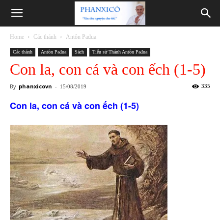
Phanxicô
Home
Các thánh
Antôn Pađua
Các thánh
Antôn Pađua
Sách
Tiểu sử Thánh Antôn Pađua
Con la, con cá và con ếch (1-5)
By
phanxicovn
-
335
15/08/2019
Con la, con cá và con ếch (1-5)