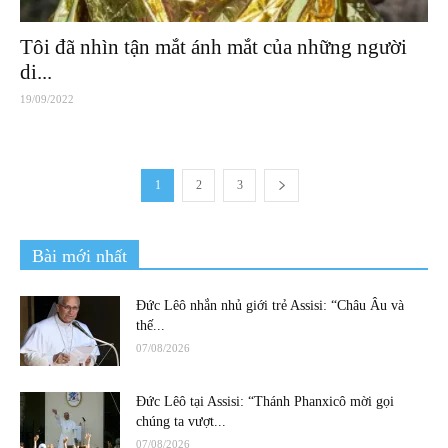
Tôi đã nhìn tận mắt ánh mắt của những người
di...
19/09/2022
1
2
3
Bài mới nhất
Đức Lêô nhắn nhủ giới trẻ Assisi: “Châu Âu và
thế...
07/08/2026
Đức Lêô tại Assisi: “Thánh Phanxicô mời gọi
chúng ta vượt...
07/08/2026