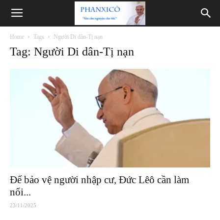
Phanxicô
Home
Tags
Người Di dân-Tị nạn
Tag: Người Di dân-Tị nạn
Để bảo vệ người nhập cư, Đức Lêô cần làm
nổi...
23/11/2025