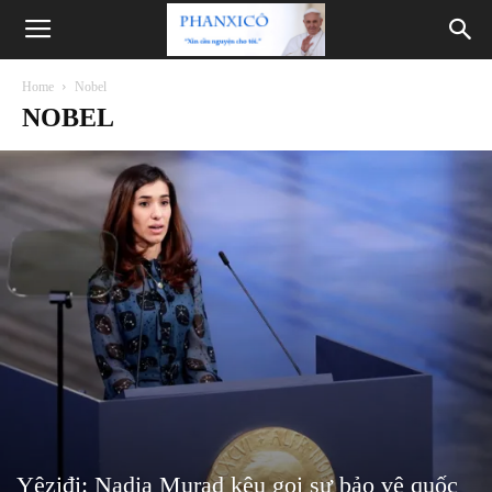
Phanxicô
Home
Nobel
NOBEL
Yêziđi: Nadia Murad kêu gọi sự bảo vệ quốc