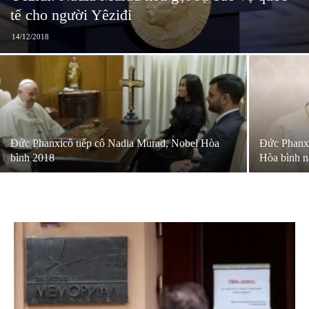
tế cho người Yêziđi
14/12/2018
Đức Phanxicô tiếp cô Nadia Murad, Nobel Hòa
Đức Phanxi
bình 2018
Hòa bình n