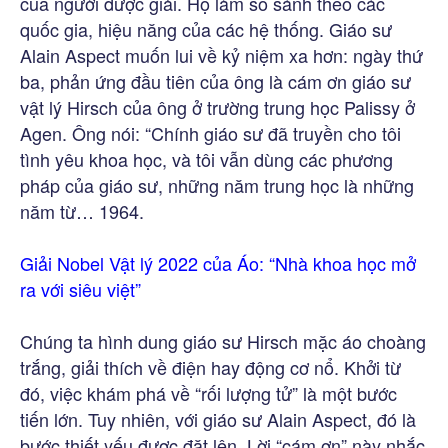
của người được giải. Họ làm so sánh theo các
quốc gia, hiệu năng của các hệ thống. Giáo sư
Alain Aspect muốn lui về kỷ niệm xa hơn: ngày thứ
ba, phản ứng đầu tiên của ông là cám ơn giáo sư
vật lý Hirsch của ông ở trường trung học Palissy ở
Agen. Ông nói: “Chính giáo sư đã truyền cho tôi
tình yêu khoa học, và tôi vẫn dùng các phương
pháp của giáo sư, những năm trung học là những
năm từ… 1964.
Giải Nobel Vật lý 2022 của Áo: “Nhà khoa học mở
ra với siêu việt”
Chúng ta hình dung giáo sư Hirsch mặc áo choàng
trắng, giải thích về điện hay động cơ nổ. Khởi từ
đó, việc khám phá về “rối lượng tử” là một bước
tiến lớn. Tuy nhiên, với giáo sư Alain Aspect, đó là
bước thiết yếu được đặt lên. Lời “cám ơn” này nhắc