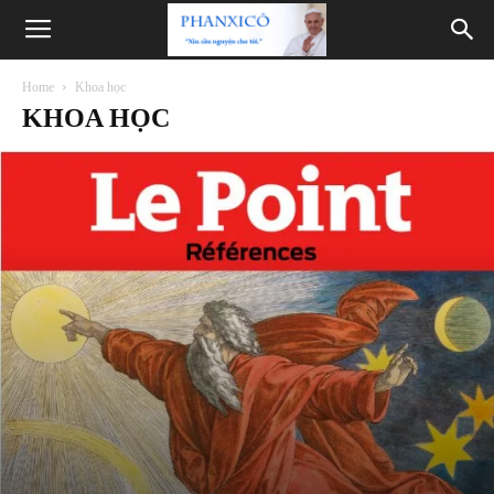
Phanxicô
Home
Khoa học
KHOA HỌC