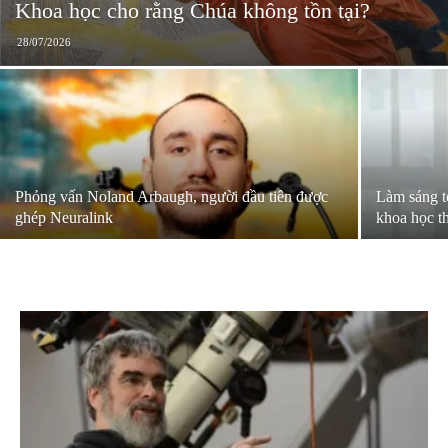
Khoa học cho rằng Chúa không tồn tại?
28/07/2026
Phỏng vấn Noland Arbaugh, người đầu tiên được
Làm sáng t
ghép Neuralink
khoa học t