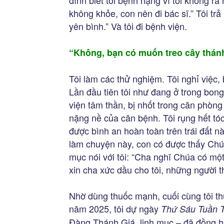
đình biết tôi bệnh nặng vì tôi không ra
không khỏe, con nên đi bác sĩ.” Tôi trả 
yên bình.” Và tôi đi bệnh viện.
“Không, bạn có muốn treo cây thán
Tôi làm các thử nghiệm. Tôi nghỉ việc,
Lần đầu tiên tôi như đang ở trong bon
viện tâm thần, bị nhốt trong căn phòng
nặng nề của căn bệnh. Tôi rụng hết tóc.
được bình an hoàn toàn trên trái đất nà
làm chuyện này, con có được thấy Chúa
mục nói với tôi: “Cha nghĩ Chúa có một
xin cha xức dầu cho tôi, những người t
Nhờ dùng thuốc mạnh, cuối cùng tôi th
năm 2025, tôi dự ngày
Thứ Sáu Tuần 
Đàng Thánh Giá, linh mục – đã đồng hàn