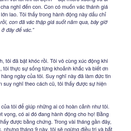
s, cha nghĩ đến con. Con có muốn vác thánh giá
lớn lao. Tôi thấy trong hành động này dấu chỉ
rồi, con đã vác thập giá suốt năm qua, bây giờ
 ở đây để vác.”
 tôi đã bật khóc rồi. Tôi vô cùng xúc động khi
ó, tôi thực sự sống từng khoảnh khắc và biết ơn
 hàng ngày của tôi. Suy nghĩ này đã làm đức tin
n suy nghĩ theo cách cũ, tôi thấy được sự hiện
của tôi để giúp những ai có hoàn cảnh như tôi.
ệt vọng, có ai đó đang hành động cho họ! Bằng
 thấy được bằng chứng. Trong vài tháng gần đây,
c, nhưng tháng 9 này, tôi sẽ ngừng điều trị và bắt