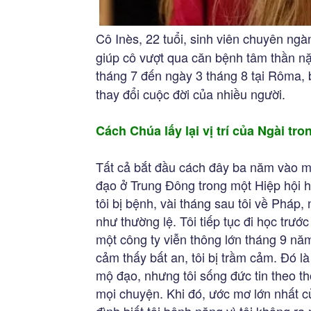
Cô Inès, 22 tuổi, sinh viên chuyên ngà
giúp cô vượt qua căn bệnh tâm thần nặn
tháng 7 đến ngày 3 tháng 8 tại Rôma,
thay đổi cuộc đời của nhiều người.
Cách Chúa lấy lại vị trí của Ngài tro
Tất cả bắt đầu cách đây ba năm vào m
đạo ở Trung Đông trong một Hiệp hội h
tôi bị bệnh, vài tháng sau tôi về Pháp
như thường lệ. Tôi tiếp tục đi học trướ
một công ty viễn thông lớn tháng 9 năm
cảm thấy bất an, tôi bị trầm cảm. Đó là
mộ đạo, nhưng tôi sống đức tin theo t
mọi chuyện. Khi đó, ước mơ lớn nhất củ