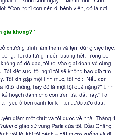
 ngoài, tôi khóc suốt ngày… Mẹ tôi nói: “Con
lời: “Con nghĩ con nên đi bệnh viện, đó là nơi
h giá không?”
 bỏ chương trình làm thêm và tạm dừng việc học.
g bóng. Tôi đã từng muốn buông hết. Trong bệnh
 không có đồ đạc, tôi rơi vào giai đoạn vô cùng
 Tôi kiệt sức, tôi nghĩ tôi sẽ không bao giờ tìm
y. Tôi xin gặp một linh mục, tôi hỏi: “Nếu con
 Kitô không, hay đó là một tội quá nặng?” Linh
 kế hoạch dành cho con trên trái đất này.” Tôi
hân yêu ở bên cạnh tôi khi tôi được xức dầu.
uyên giảm một chút và tôi được về nhà. Tháng 4
ở giáo xứ vùng Paris của tôi. Đầu Chặng
Thánh
h với tôi khi tôi bệnh – đặt micro xuống và đi