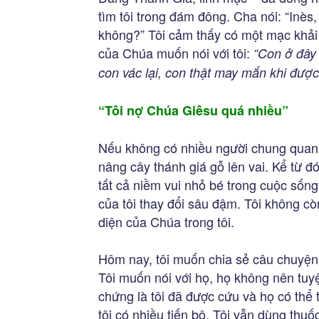
tìm tôi trong đám đông. Cha nói: “Inè
không?” Tôi cảm thấy có một mạc khải 
của Chúa muốn nói với tôi:
“Con ở đây 
con vác lại, con thật may mắn khi được
“Tôi nợ Chúa Giêsu quá nhiều”
Nếu không có nhiều người chung quanh,
nâng cây thánh giá gỗ lên vai. Kể từ đ
tất cả niềm vui nhỏ bé trong cuộc sống
của tôi thay đổi sâu đậm. Tôi không cò
diện của Chúa trong tôi.
Hôm nay, tôi muốn chia sẻ câu chuyện 
Tôi muốn nói với họ, họ không nên tuy
chứng là tôi đã được cứu và họ có thể
tôi có nhiều tiến bộ. Tôi vẫn dùng thuố