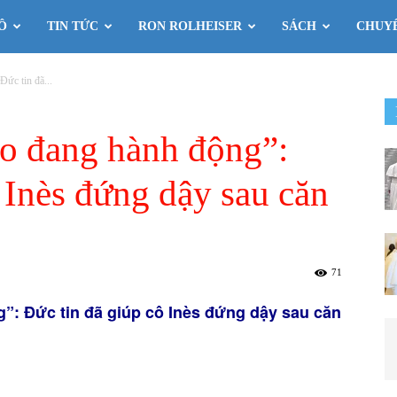
Ô
TIN TỨC
RON ROLHEISER
SÁCH
CHUY
Đức tin đã...
ao đang hành động”:
 Inès đứng dậy sau căn
71
g”: Đức tin đã giúp cô Inès đứng dậy sau căn