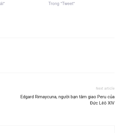
ái"
Trong "Tweet"
Next article
Edgard Rimaycuna, người bạn tâm giao Peru của
Đức Lêô XIV