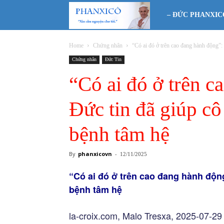
Phanxicô
– ĐỨC PHANXIC
Home
Chứng nhân
“Có ai đó ở trên cao đang hành động”: 
Chứng nhân
Đức Tin
“Có ai đó ở trên c
Đức tin đã giúp cô
bệnh tâm hệ
By
phanxicovn
-
12/11/2025
“Có ai đó ở trên cao đang hành độn
bệnh tâm hệ
la-croix.com, Malo Tresxa, 2025-07-29