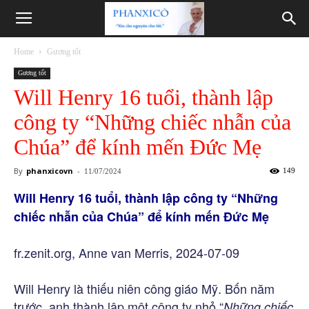
Phanxicô
Home
Gương tốt
Gương tốt
Will Henry 16 tuổi, thành lập
công ty “Những chiếc nhẫn của
Chúa” để kính mến Đức Mẹ
By
phanxicovn
-
149
11/07/2024
Will Henry 16 tuổi, thành lập công ty “Những
chiếc nhẫn của Chúa” để kính mến Đức Mẹ
fr.zenit.org, Anne van Merris, 2024-07-09
Will Henry là thiếu niên công giáo Mỹ. Bốn năm
trước, anh thành lập một công ty nhỏ “
Những chiếc