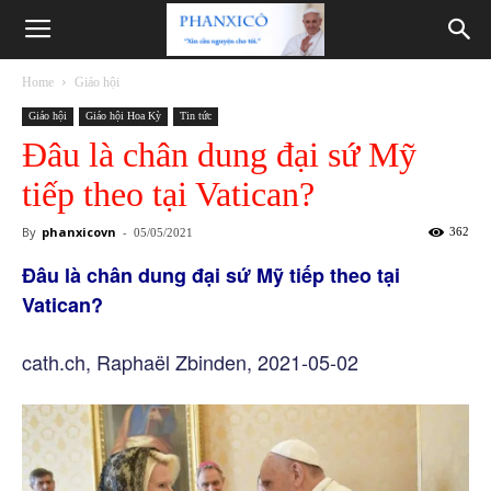
Phanxicô
Home
Giáo hội
Giáo hội
Giáo hội Hoa Kỳ
Tin tức
Đâu là chân dung đại sứ Mỹ
tiếp theo tại Vatican?
By
phanxicovn
-
362
05/05/2021
Đâu là chân dung đại sứ Mỹ tiếp theo tại
Vatican?
cath.ch, Raphaël Zbinden, 2021-05-02