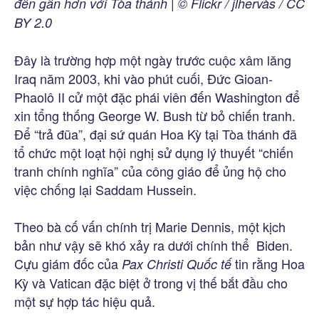
đến gần hơn với Tòa thánh | © Flickr / jlhervàs / CC
BY 2.0
Đây là trường hợp một ngày trước cuộc xâm lăng
Iraq năm 2003, khi vào phút cuối, Đức Gioan-
Phaolô II cử một đặc phái viên đến Washington để
xin tổng thống George W. Bush từ bỏ chiến tranh.
Để “trả đũa”, đại sứ quán Hoa Kỳ tại Tòa thánh đã
tổ chức một loạt hội nghị sử dụng lý thuyết “chiến
tranh chính nghĩa” của công giáo để ủng hộ cho
việc chống lại Saddam Hussein.
Theo bà cố vấn chính trị Marie Dennis, một kịch
bản như vậy sẽ khó xảy ra dưới chính thể Biden.
Cựu giám đốc của
tin rằng Hoa
Pax Christi Quốc tế
Kỳ và Vatican đặc biệt ở trong vị thế bắt đầu cho
một sự hợp tác hiệu quả.