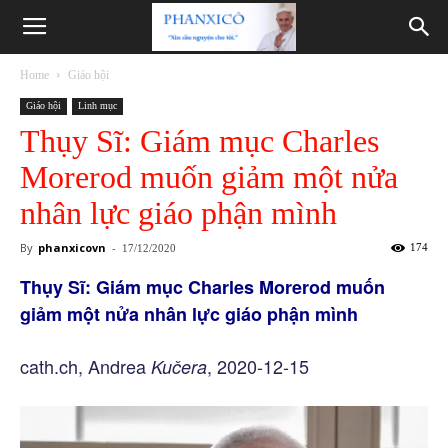
Phanxicô
Home
Giáo hội
Giáo hội
Linh mục
Thụy Sĩ: Giám mục Charles
Morerod muốn giảm một nửa
nhân lực giáo phận mình
By
phanxicovn
-
174
17/12/2020
Thụy Sĩ: Giám mục Charles Morerod muốn
giảm một nửa nhân lực giáo phận mình
cath.ch, Andrea
, 2020-12-15
Kučera