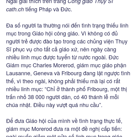
Ngài giải thích trên trang
Công giáo Thụy Sĩ
tiếng Pháp và Đức.
cath.ch
Đa số người ta thường nói đến tình trạng thiếu linh
mục trong Giáo hội công giáo. Vì không có đủ
người trẻ được đào tạo trong các chủng viện Thụy
Sĩ phục vụ cho tất cả giáo xứ, nên ngày càng
nhiều linh mục được tuyển từ nước ngoài. Đức
Giám mục Charles Morerod, giám mục giáo phận
Lausanne, Geneva và Fribourg đang lật ngược tình
thế, vì theo ngài, không phải thiếu mà lại có rất
nhiều linh mục: “Chỉ ở thành phố Fribourg, một thị
trấn nhỏ 38 000 người dân, có 40 thánh lễ mỗi
chúa nhật. Điều này vượt quá nhu cầu”.
Để đưa Giáo hội của mình về tình trạng thực tế,
giám mục Morerod đưa ra một đề nghị cấp tiến:
ngài muốn giảm một nửa số linh mục trong giáo