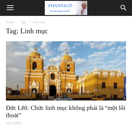
Phanxicô
Home
Tags
Linh mục
Tag: Linh mục
Đức Lêô: Chức linh mục không phải là “một lối
thoát”
19/11/2025