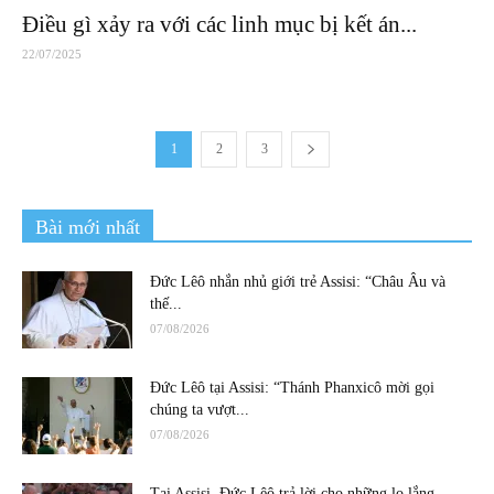
Điều gì xảy ra với các linh mục bị kết án...
22/07/2025
1
2
3
Bài mới nhất
Đức Lêô nhắn nhủ giới trẻ Assisi: “Châu Âu và
thế...
07/08/2026
Đức Lêô tại Assisi: “Thánh Phanxicô mời gọi
chúng ta vượt...
07/08/2026
Tại Assisi, Đức Lêô trả lời cho những lo lắng