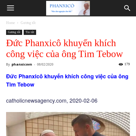
Phanxicô
Home
Gương tốt
Gương tốt
Tin tức
Đức Phanxicô khuyến khích
công việc của ông Tim Tebow
By
phanxicovn
-
179
08/02/2020
Đức Phanxicô khuyến khích công việc của ông
Tim Tebow
catholicnewsagency.com, 2020-02-06