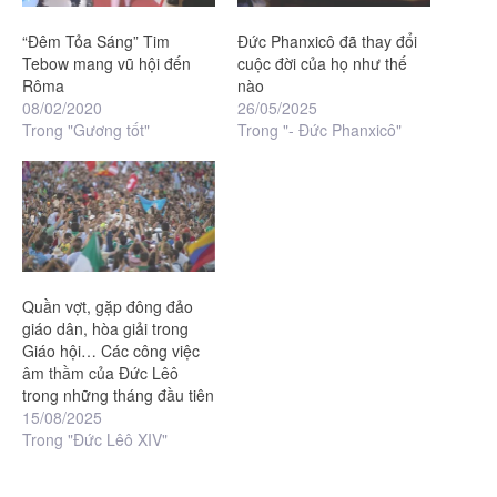
“Đêm Tỏa Sáng” Tim
Đức Phanxicô đã thay đổi
Tebow mang vũ hội đến
cuộc đời của họ như thế
Rôma
nào
08/02/2020
26/05/2025
Trong "Gương tốt"
Trong "- Đức Phanxicô"
Quần vợt, gặp đông đảo
giáo dân, hòa giải trong
Giáo hội… Các công việc
âm thầm của Đức Lêô
trong những tháng đầu tiên
15/08/2025
Trong "Đức Lêô XIV"