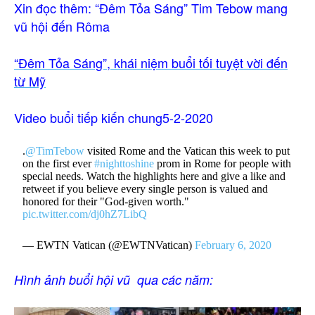
Xin đọc thêm:
“Đêm Tỏa Sáng” Tim Tebow mang
vũ hội đến Rôma
“Đêm Tỏa Sáng”, khái niệm buổi tối tuyệt vời đến
từ Mỹ
Video buổi tiếp kiến chung5-2-2020
.
@TimTebow
visited Rome and the Vatican this week to put
on the first ever
#nighttoshine
prom in Rome for people with
special needs. Watch the highlights here and give a like and
retweet if you believe every single person is valued and
honored for their "God-given worth."
pic.twitter.com/dj0hZ7LibQ
— EWTN Vatican (@EWTNVatican)
February 6, 2020
Hình ảnh buổi hội vũ qua các năm: