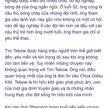
nghiệp được theo dõi nhiều nhất, dù sự nghiệp
bóng đá của ông ngắn ngủi. Ở tuổi 32, ông cũng là
cầu thủ bóng chày của những đội nhỏ, ông tham
gia vào lãnh vực này gần như không có một cơ hội
nào để lập nghiệp ở các đội lớn hơn và đấu với các
cầu thủ trẻ hơn ông mười tuổi, ông tham gia chỉ vì
yêu thể thao.
Tim Tebow được hàng triệu người trên thế giới biết
đến, yêu mến và tôn trọng dù sau khi ông không
còn làm tiền vệ. Tuy nhiên những chuyện này
không quan trọng với Tim Tebow. Ông nói, điều
quan trọng nhất của ông là đức tin vào Chúa Giêsu
Kitô. Tebow là tín hữu kitô giáo phái phúc âm, con
của một gia đình truyền giáo và là chứng nhân
trung thực cho đời sống tín hữu kitô của mình.
Khi gặp Đức Phanxicô trong buổi tiếp kiến chung,