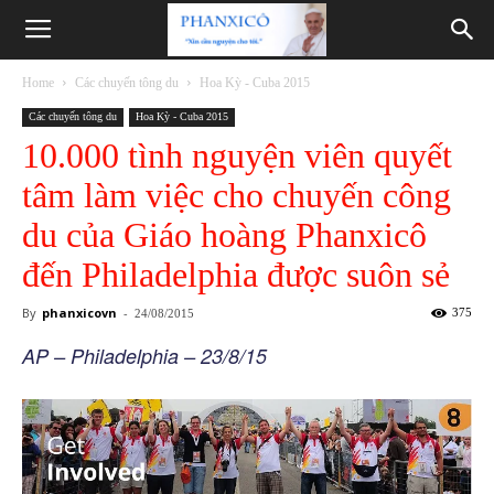
Phanxicô
Home
Các chuyến tông du
Hoa Kỳ - Cuba 2015
Các chuyến tông du
Hoa Kỳ - Cuba 2015
10.000 tình nguyện viên quyết
tâm làm việc cho chuyến công
du của Giáo hoàng Phanxicô
đến Philadelphia được suôn sẻ
By
phanxicovn
-
375
24/08/2015
AP – Philadelphia – 23/8/15