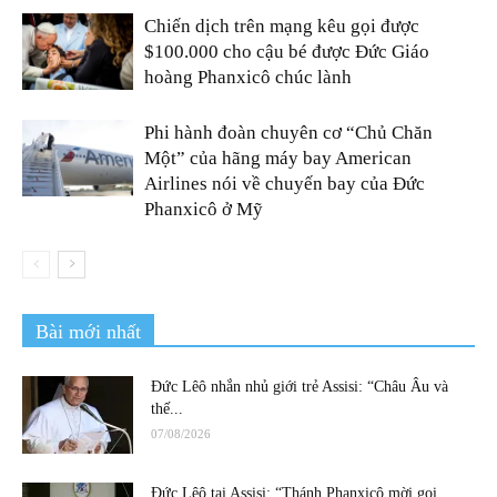
Chiến dịch trên mạng kêu gọi được
$100.000 cho cậu bé được Đức Giáo
hoàng Phanxicô chúc lành
Phi hành đoàn chuyên cơ “Chủ Chăn
Một” của hãng máy bay American
Airlines nói về chuyến bay của Đức
Phanxicô ở Mỹ
Bài mới nhất
Đức Lêô nhắn nhủ giới trẻ Assisi: “Châu Âu và
thế...
07/08/2026
Đức Lêô tại Assisi: “Thánh Phanxicô mời gọi