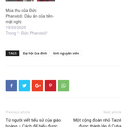
Mùa thu của Đức
Phanxicô: Dấu ấn của tiền-
mật nghị
19/03/2025
Trong "- Đức Phanxicô"
TAGS
Đại hội Gia đình
tình nguyện viên
Previous article
Next article
Từ người viết tiểu sử của giáo
Một cộng đoàn nhỏ Taizé
hoàng – Cách để hiểu được
được thành lập ở Cuba