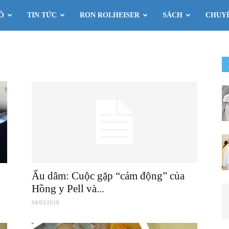
Ô
TIN TỨC
RON ROLHEISER
SÁCH
CHUY
Ấu dâm: Cuộc gặp “cảm động” của
Hồng y Pell và...
04/03/2016