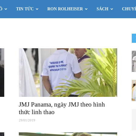
Ô
TIN TỨC
RON ROLHEISER
SÁCH
CHUY
JMJ Panama, ngày JMJ theo hình
thức linh thao
29/01/2019