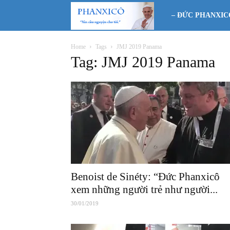
Phanxicô
– ĐỨC PHANXIC
Home
Tags
JMJ 2019 Panama
Tag: JMJ 2019 Panama
Benoist de Sinéty: “Đức Phanxicô
xem những người trẻ như người...
30/01/2019