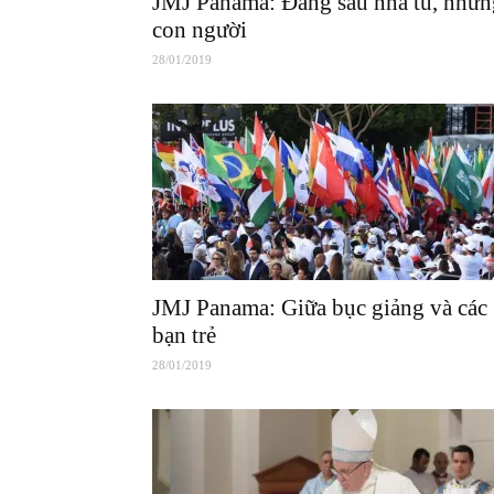
JMJ Panama: Đàng sau nhà tù, nhữn
con người
28/01/2019
JMJ Panama: Giữa bục giảng và các
bạn trẻ
28/01/2019