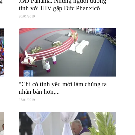
g
JMJ Panama: Những người dương
tính với HIV gặp Đức Phanxicô
28/01/2019
“Chỉ có tình yêu mới làm chúng ta
nhân bản hơn,...
27/01/2019