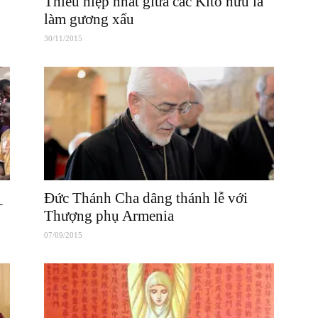
Thiếu hiệp nhất giữa các Kitô hữu là
làm gương xấu
30/11/2015
_
Đức Thánh Cha dâng thánh lễ với
Thượng phụ Armenia
07/09/2015