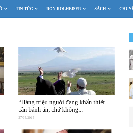
Ô
TIN TỨC
RON ROLHEISER
SÁCH
CHUY
“Hàng triệu người đang khẩn thiết
cần bánh ăn, chứ không...
27/06/2016