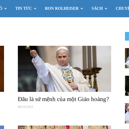
Ô
TIN TỨC
RON ROLHEISER
SÁCH
CHUY
Đâu là sứ mệnh của một Giáo hoàng?
08/10/2025