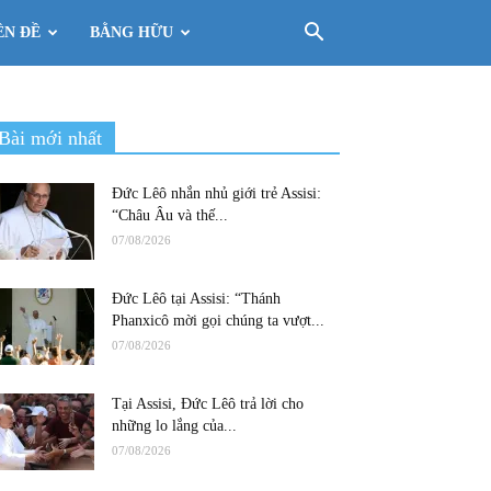
ÊN ĐỀ
BẰNG HỮU
Bài mới nhất
Đức Lêô nhắn nhủ giới trẻ Assisi:
“Châu Âu và thế...
07/08/2026
Đức Lêô tại Assisi: “Thánh
Phanxicô mời gọi chúng ta vượt...
07/08/2026
Tại Assisi, Đức Lêô trả lời cho
những lo lắng của...
07/08/2026