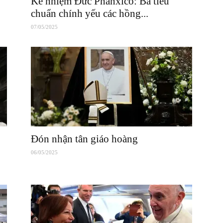
Kế nhiệm Đức Phanxicô: Ba tiêu
chuẩn chính yếu các hồng...
07/05/2025
Đón nhận tân giáo hoàng
06/05/2025