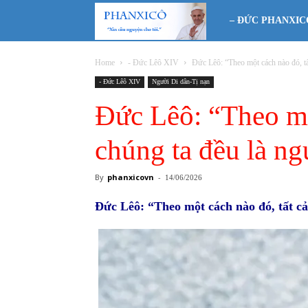
Phanxicô
– ĐỨC PHANXIC
Home
- Đức Lêô XIV
Đức Lêô: “Theo một cách nào đó, tất
- Đức Lêô XIV
Người Di dân-Tị nạn
Đức Lêô: “Theo mộ
chúng ta đều là ng
By
phanxicovn
-
14/06/2026
Đức Lêô: “Theo một cách nào đó, tất cả