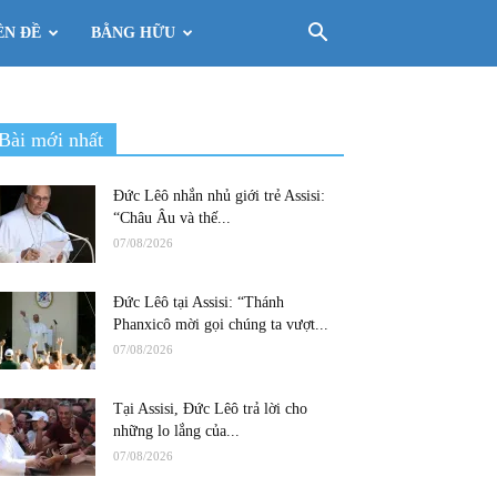
ÊN ĐỀ
BẰNG HỮU
Bài mới nhất
Đức Lêô nhắn nhủ giới trẻ Assisi:
“Châu Âu và thế...
07/08/2026
Đức Lêô tại Assisi: “Thánh
Phanxicô mời gọi chúng ta vượt...
07/08/2026
Tại Assisi, Đức Lêô trả lời cho
những lo lắng của...
07/08/2026