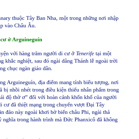
anary thuộc Tây Ban Nha, một trong những nơi nhập
áp vào Châu Âu.
 cư ở Arguineguín
uyện với hàng trăm người di cư ở
Tenerife
tại một
ống khắc nghiệt, sau đó ngài dâng Thánh lễ ngoài trời
àng chục ngàn giáo dân.
ảng Arguineguín, địa điểm mang tính biểu tượng, nơi
 bị nhồi nhét trong điều kiện thiếu nhân phẩm trong
thái độ thờ ơ” đối với hoàn cảnh khốn khổ của người
di cư đã thiệt mạng trong chuyến vượt Đại Tây
 đảo này ngoài khơi bờ biển châu Phi, ngài thả
ý nghĩa trong hành trình mà Đức Phanxicô đã không