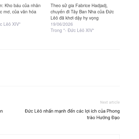
ân: Kho báu của nhân
Theo sử gia Fabrice Hadjadj,
ớc mơ, của văn hóa
chuyến đi Tây Ban Nha của Đức
Lêô đã khơi dậy hy vọng
c Lêô XIV"
19/06/2026
Trong "- Đức Lêô XIV"
Next article
ện
Đức Lêô nhấn mạnh đến các lợi ích của Phong
trào Hướng Đạo