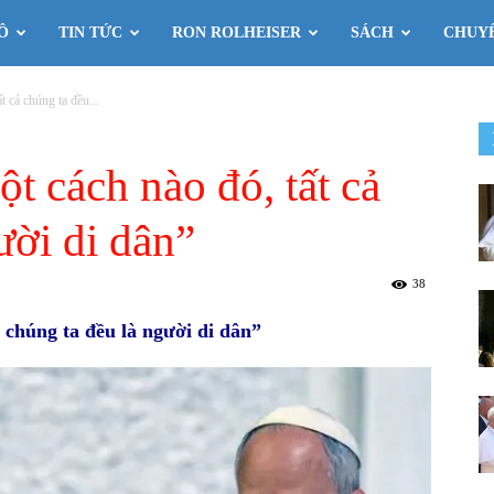
Ô
TIN TỨC
RON ROLHEISER
SÁCH
CHUY
 cả chúng ta đều...
t cách nào đó, tất cả
ười di dân”
38
 chúng ta đều là người di dân”