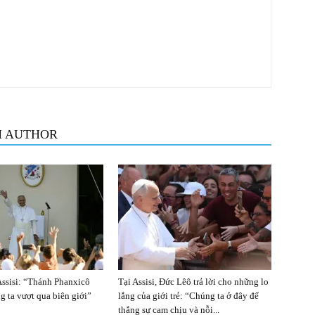
M AUTHOR
Assisi: “Thánh Phanxicô
Tại Assisi, Đức Lêô trả lời cho những lo
g ta vượt qua biên giới”
lắng của giới trẻ: “Chúng ta ở đây để
thắng sự cam chịu và nỗi...