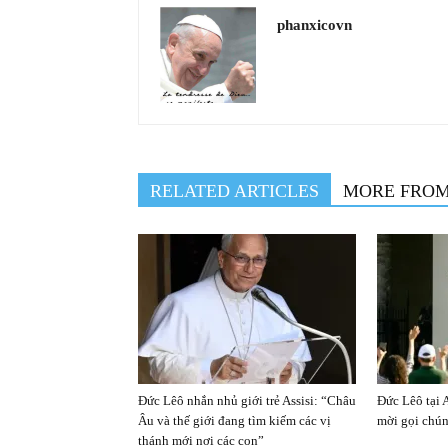
phanxicovn
RELATED ARTICLES
MORE FRO
Đức Lêô nhắn nhủ giới trẻ Assisi: “Châu
Đức Lêô tại 
Âu và thế giới đang tìm kiếm các vị
mời gọi chún
thánh mới nơi các con”