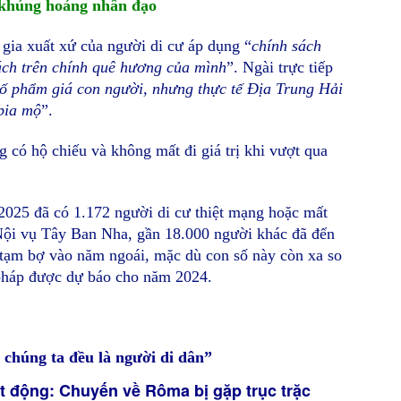
 khủng hoảng nhân đạo
gia xuất xứ của người di cư áp dụng “
chính sách
ch trên chính quê hương của mình
”. Ngài trực tiếp
bố phẩm giá con người, nhưng thực tế Địa Trung Hải
bia mộ
”.
 có hộ chiếu và không mất đi giá trị khi vượt qua
025 đã có 1.172 người di cư thiệt mạng hoặc mất
 Nội vụ Tây Ban Nha, gần 18.000 người khác đã đến
 tạm bợ vào năm ngoái, mặc dù con số này còn xa so
pháp được dự báo cho năm 2024.
 chúng ta đều là người di dân”
 động: Chuyến về Rôma bị gặp trục trặc