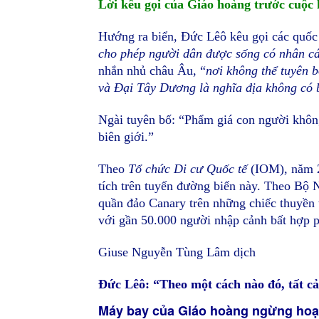
Lời kêu gọi của Giáo hoàng trước cuộc
Hướng ra biển, Đức Lêô kêu gọi các quốc 
cho phép người dân được sống có nhân cá
nhắn nhủ châu Âu, “
nơi không thể tuyên 
và Đại Tây Dương là nghĩa địa không có 
Ngài tuyên bố: “Phẩm giá con người không
biên giới.”
Theo
Tổ chức Di cư Quốc tế
(IOM), năm 2
tích trên tuyến đường biển này. Theo Bộ
quần đảo Canary trên những chiếc thuyền
với gần 50.000 người nhập cảnh bất hợp 
Giuse Nguyễn Tùng Lâm dịch
Đức Lêô: “Theo một cách nào đó, tất cả
Máy bay của Giáo hoàng ngừng hoạt