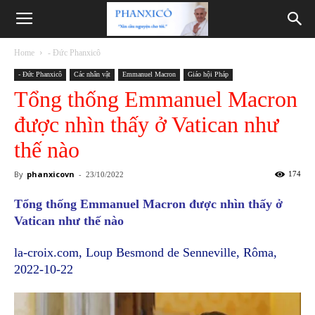
Phanxicô
Home
- Đức Phanxicô
- Đức Phanxicô
Các nhân vật
Emmanuel Macron
Giáo hội Pháp
Tổng thống Emmanuel Macron
được nhìn thấy ở Vatican như
thế nào
By
phanxicovn
-
174
23/10/2022
Tổng thống Emmanuel Macron được nhìn thấy ở
Vatican như thế nào
la-croix.com, Loup Besmond de Senneville, Rôma,
2022-10-22