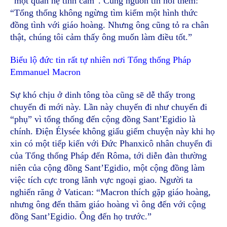
“một quan hệ tình cảm”. Cũng nguồn tin nói thêm:
“Tổng thống không ngừng tìm kiếm một hình thức
đồng tình với giáo hoàng. Nhưng ông cũng tỏ ra chân
thật, chúng tôi cảm thấy ông muốn làm điều tốt.”
Biểu lộ đức tin rất tự nhiên nơi Tổng thống Pháp
Emmanuel Macron
Sự khó chịu ở dinh tông tòa cũng sẽ dễ thấy trong
chuyến đi mới này. Lần này chuyến đi như chuyến đi
“phụ” vì tổng thống đến cộng đồng Sant’Egidio là
chính. Điện Élysée không giấu giếm chuyện này khi họ
xin có một tiếp kiến với Đức Phanxicô nhân chuyến đi
của Tổng thống Pháp đến Rôma, tới diễn đàn thường
niên của cộng đồng Sant’Egidio, một cộng đồng làm
việc tích cực trong lãnh vực ngoại giao. Người ta
nghiến răng ở Vatican: “Macron thích gặp giáo hoàng,
nhưng ông đến thăm giáo hoàng vì ông đến với cộng
đồng Sant’Egidio. Ông đến họ trước.”