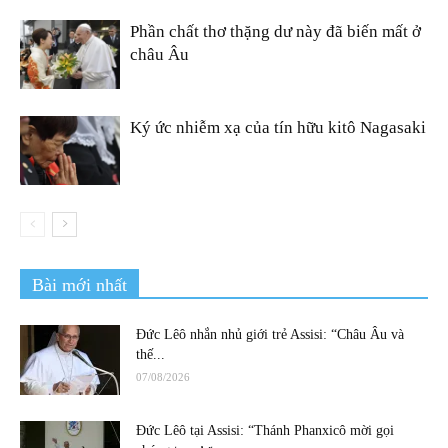
Phần chất thơ thặng dư này đã biến mất ở
châu Âu
Ký ức nhiễm xạ của tín hữu kitô Nagasaki
Bài mới nhất
Đức Lêô nhắn nhủ giới trẻ Assisi: “Châu Âu và
thế...
07/08/2026
Đức Lêô tại Assisi: “Thánh Phanxicô mời gọi