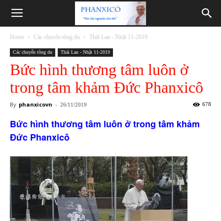
Phanxicô
Home
Các chuyến tông du
Thái Lan - Nhật 11-2019
Các chuyến tông du
Thái Lan - Nhật 11-2019
Bức hình thương tâm luôn ở
trong tâm khảm Đức Phanxicô
By
phanxicovn
-
678
26/11/2019
Bức hình thương tâm luôn ở trong tâm khảm
Đức Phanxicô