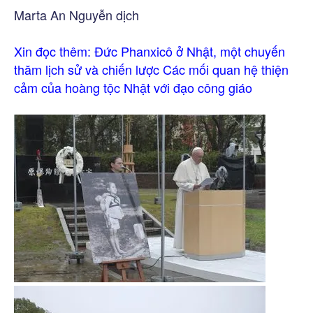
Marta An Nguyễn dịch
Xin đọc thêm:
Đức Phanxicô ở Nhật, một chuyến
thăm lịch sử và chiến lược
Các mối quan hệ thiện
cảm của hoàng tộc Nhật với đạo công giáo