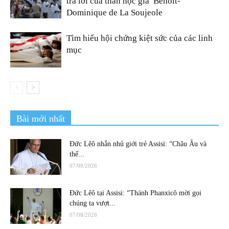
trả lời của thần học gia Benoît-
Dominique de La Soujeole
Tìm hiểu hội chứng kiệt sức của các linh
mục
Bài mới nhất
Đức Lêô nhắn nhủ giới trẻ Assisi: “Châu Âu và
thế...
07/08/2026
Đức Lêô tại Assisi: “Thánh Phanxicô mời gọi
chúng ta vượt...
07/08/2026