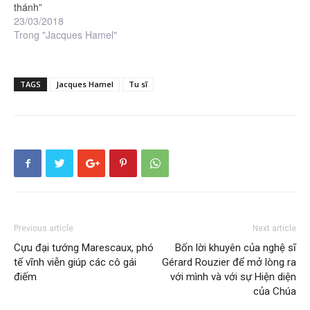
thánh”
23/03/2018
Trong "Jacques Hamel"
TAGS
Jacques Hamel
Tu sĩ
Previous article
Next article
Cựu đại tướng Marescaux, phó
Bốn lời khuyên của nghệ sĩ
tế vĩnh viễn giúp các cô gái
Gérard Rouzier để mở lòng ra
điếm
với mình và với sự Hiện diện
của Chúa