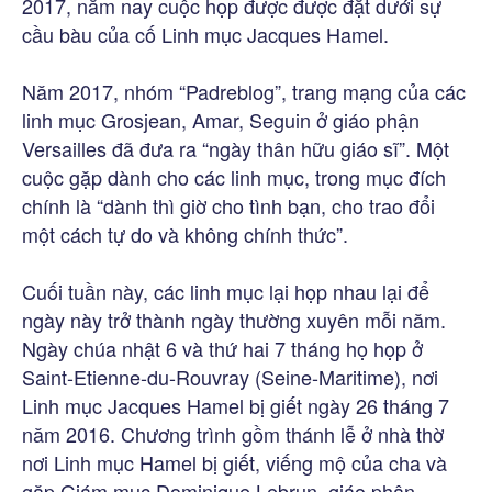
2017, năm nay cuộc họp được được đặt dưới sự
cầu bàu của cố Linh mục Jacques Hamel.
Năm 2017, nhóm “Padreblog”, trang mạng của các
linh mục Grosjean, Amar, Seguin ở giáo phận
Versailles đã đưa ra “ngày thân hữu giáo sĩ”. Một
cuộc gặp dành cho các linh mục, trong mục đích
chính là “dành thì giờ cho tình bạn, cho trao đổi
một cách tự do và không chính thức”.
Cuối tuần này, các linh mục lại họp nhau lại để
ngày này trở thành ngày thường xuyên mỗi năm.
Ngày chúa nhật 6 và thứ hai 7 tháng họ họp ở
Saint-Etienne-du-Rouvray (Seine-Maritime), nơi
Linh mục Jacques Hamel bị giết ngày 26 tháng 7
năm 2016. Chương trình gồm thánh lễ ở nhà thờ
nơi Linh mục Hamel bị giết, viếng mộ của cha và
gặp Giám mục Dominique Lebrun, giáo phận