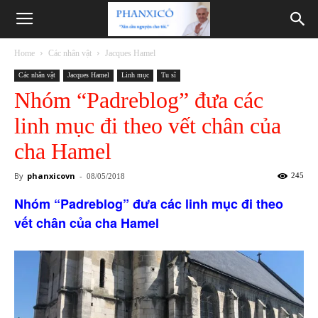
Phanxicô
Home
Các nhân vật
Jacques Hamel
Các nhân vật
Jacques Hamel
Linh mục
Tu sĩ
Nhóm “Padreblog” đưa các
linh mục đi theo vết chân của
cha Hamel
By
phanxicovn
-
245
08/05/2018
Nhóm “Padreblog” đưa các linh mục đi theo
vết chân của cha Hamel