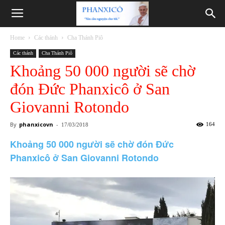
Phanxicô
Home
Các thánh
Cha Thánh Piô
Các thánh
Cha Thánh Piô
Khoảng 50 000 người sẽ chờ
đón Đức Phanxicô ở San
Giovanni Rotondo
By
phanxicovn
-
164
17/03/2018
Khoảng 50 000 người sẽ chờ đón Đức
Phanxicô ở San Giovanni Rotondo