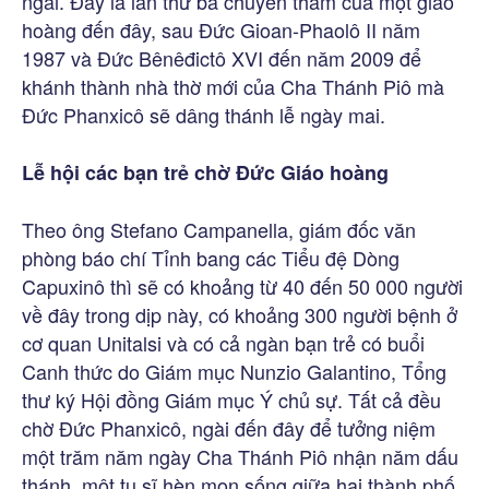
ngài. Đây là lần thứ ba chuyến thăm của một giáo
hoàng đến đây, sau Đức Gioan-Phaolô II năm
1987 và Đức Bênêđictô XVI đến năm 2009 để
khánh thành nhà thờ mới của Cha Thánh Piô mà
Đức Phanxicô sẽ dâng thánh lễ ngày mai.
Lễ hội các bạn trẻ chờ Đức Giáo hoàng
Theo ông Stefano Campanella, giám đốc văn
phòng báo chí Tỉnh bang các Tiểu đệ Dòng
Capuxinô thì sẽ có khoảng từ 40 đến 50 000 người
về đây trong dịp này, có khoảng 300 người bệnh ở
cơ quan Unitalsi và có cả ngàn bạn trẻ có buổi
Canh thức do Giám mục Nunzio Galantino, Tổng
thư ký Hội đồng Giám mục Ý chủ sự. Tất cả đều
chờ Đức Phanxicô, ngài đến đây để tưởng niệm
một trăm năm ngày Cha Thánh Piô nhận năm dấu
thánh, một tu sĩ hèn mọn sống giữa hai thành phố,