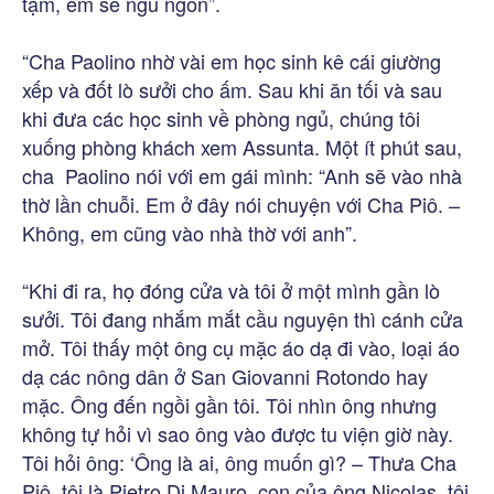
tạm, em sẽ ngủ ngon”.
“Cha Paolino nhờ vài em học sinh kê cái giường
xếp và đốt lò sưởi cho ấm. Sau khi ăn tối và sau
khi đưa các học sinh về phòng ngủ, chúng tôi
xuống phòng khách xem Assunta. Một ít phút sau,
cha Paolino nói với em gái mình: “Anh sẽ vào nhà
thờ lần chuỗi. Em ở đây nói chuyện với Cha Piô. –
Không, em cũng vào nhà thờ với anh”.
“Khi đi ra, họ đóng cửa và tôi ở một mình gần lò
sưởi. Tôi đang nhắm mắt cầu nguyện thì cánh cửa
mở. Tôi thấy một ông cụ mặc áo dạ đi vào, loại áo
dạ các nông dân ở San Giovanni Rotondo hay
mặc. Ông đến ngồi gần tôi. Tôi nhìn ông nhưng
không tự hỏi vì sao ông vào được tu viện giờ này.
Tôi hỏi ông: ‘Ông là ai, ông muốn gì? – Thưa Cha
Piô, tôi là Pietro Di Mauro, con của ông Nicolas, tôi