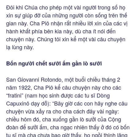
Đôi khi Chúa cho phép một vài người trong số họ
xin sự giúp đỡ của những người còn sống trên thế
gian này. Cha Piô nhận rất nhiều lời xin của các vị
hành khất phía bên kia này, dù cha ít nói đến
chuyện này. Chúng tôi xin kể một vài câu chuyện
lạ lùng này.
Bốn người chết sưởi ấm gần lò sưởi
San Giovanni Rotondo, một buổi chiều tháng 2
năm 1922, Cha Piô kể câu chuyện này cho các
“fratini” (nam học sinh được các tu sĩ Dòng
Capuxinô dạy dỗ): “Bây giờ các con hãy nghe câu
chuyện vừa xảy ra cho cha cách đây vài ngày:
chiều hôm đó, cha xuống gần lò sưởi của Cộng
đoàn để sưởi ấm, cha ngạc nhiên thấy ở đó có bốn
tu sĩ mà cha chưa bao giờ thấy, họ ngồi thinh lặng