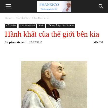
Phanxicô
Home
Các thánh
Cha Thánh Piô
Các thánh
Cha Thánh Piô
Sách
Lời hay ý đẹp của Cha Piô
Hành khất của thế giới bên kia
By
phanxicovn
-
551
25/07/2017