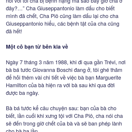
nói với tôi cha bị bệnh nặng mà sao bây giờ cha ở
đây?…” Cha Giuseppantonio làm dấu cho biết
mình đã chết, Cha Piô cũng làm dấu lại cho cha
Giuseppantonio hiểu, các bệnh tật của cha cũng
đã hết!
Một cô bạn từ bên kia về
Ngày 7 tháng 3 năm 1988, khi đi qua gần Trévi, nơi
bà bá tước Giovanna Boschi đang ở, tôi ghé thăm
để hỏi thêm vài chi tiết về việc bà bạn Marguerite
Hamilton của bà hiện ra với bà sau khi qua đời
được ba ngày.
Bà bá tước kể câu chuyện sau: bạn của bà cho
biết, lần cuối khi xưng tội với Cha Piô, cha nói cha
sẽ đến trong giờ chết của bà và sẽ ban phép lành
cho bà ba lần.