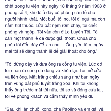
chết trong tu viện này ngày 18 tháng 9 năm 1908 ở
phòng số 4, khi đó ở đây có phòng cứu tế cho
người hành khất. Một buổi tối nọ, tôi đi ngủ mà còn
nằm hút thuốc. Lửa bắt nệm rơm cháy, tôi chết
phỏng và ngộp. Tôi vẫn còn ở Lò Luyện Tội. Tôi
cần một thánh lễ để được giải thoát. Chúa cho
phép tôi đến đây để xin cha. – Ông yên tâm, ngày
mai tôi sẽ dâng thánh lễ để giải thoát cho ông.’
“Tôi đứng dậy và đưa ông ra cổng tu viện. Lúc đó
tôi nhận ra cổng đã đóng và khóa lại. Tôi mở cửa
và tiễn ông. Mặt trăng chiếu sáng như ban ngày
trên vùng đất phủ tuyết trắng xóa. Khi tôi không
thấy ông trước mặt tôi nữa, tôi sợ và đóng cửa lại,
tôi về phòng khách và cảm thấy mình yếu đi.
“Sau khi lần chuỗi xong, cha Paolino và em gái về.