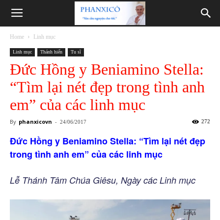
Phanxicô
Home
Linh mục
Linh mục
Thánh hiến
Tu sĩ
Đức Hồng y Beniamino Stella:
“Tìm lại nét đẹp trong tình anh
em” của các linh mục
By
phanxicovn
-
272
24/06/2017
Đức Hồng y Beniamino Stella: “Tìm lại nét đẹp
trong tình anh em” của các linh mục
Lễ Thánh Tâm Chúa Giêsu, Ngày các Linh mục