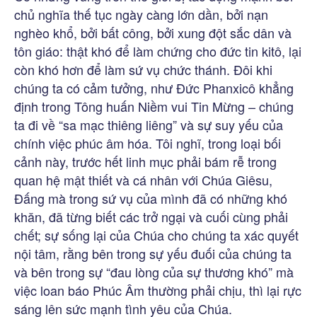
chủ nghĩa thế tục ngày càng lớn dần, bởi nạn
nghèo khổ, bởi bất công, bởi xung đột sắc dân và
tôn giáo: thật khó để làm chứng cho đức tin kitô, lại
còn khó hơn để làm sứ vụ chức thánh. Đôi khi
chúng ta có cảm tưởng, như Đức Phanxicô khẳng
định trong Tông huấn Niềm vui Tin Mừng – chúng
ta đi về “sa mạc thiêng liêng” và sự suy yếu của
chính việc phúc âm hóa. Tôi nghĩ, trong loại bối
cảnh này, trước hết linh mục phải bám rễ trong
quan hệ mật thiết và cá nhân với Chúa Giêsu,
Đấng mà trong sứ vụ của mình đã có những khó
khăn, đã từng biết các trở ngại và cuối cùng phải
chết; sự sống lại của Chúa cho chúng ta xác quyết
nội tâm, rằng bên trong sự yếu đuối của chúng ta
và bên trong sự “đau lòng của sự thương khó” mà
việc loan báo Phúc Âm thường phải chịu, thì lại rực
sáng lên sức mạnh tình yêu của Chúa.