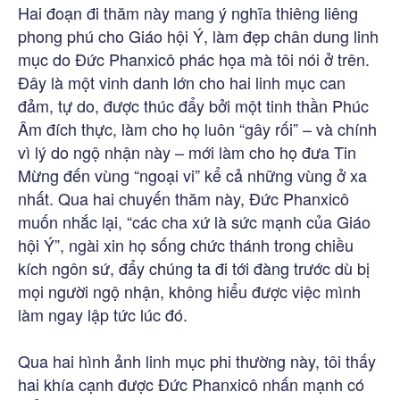
Hai đoạn đi thăm này mang ý nghĩa thiêng liêng
phong phú cho Giáo hội Ý, làm đẹp chân dung linh
mục do Đức Phanxicô phác họa mà tôi nói ở trên.
Đây là một vinh danh lớn cho hai linh mục can
đảm, tự do, được thúc đẩy bởi một tinh thần Phúc
Âm đích thực, làm cho họ luôn “gây rối” – và chính
vì lý do ngộ nhận này – mới làm cho họ đưa Tin
Mừng đến vùng “ngoại vi” kể cả những vùng ở xa
nhất. Qua hai chuyến thăm này, Đức Phanxicô
muốn nhắc lại, “các cha xứ là sức mạnh của Giáo
hội Ý”, ngài xin họ sống chức thánh trong chiều
kích ngôn sứ, đẩy chúng ta đi tới đàng trước dù bị
mọi người ngộ nhận, không hiểu được việc mình
làm ngay lập tức lúc đó.
Qua hai hình ảnh linh mục phi thường này, tôi thấy
hai khía cạnh được Đức Phanxicô nhấn mạnh có