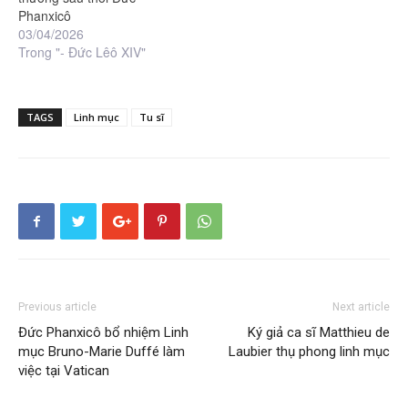
Phanxicô
03/04/2026
Trong "- Đức Lêô XIV"
TAGS
Linh mục
Tu sĩ
Previous article
Next article
Đức Phanxicô bổ nhiệm Linh
Ký giả ca sĩ Matthieu de
mục Bruno-Marie Duffé làm
Laubier thụ phong linh mục
việc tại Vatican