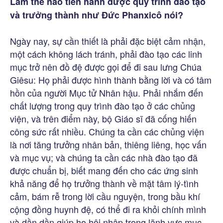
Làm thế nào tiến hành được quy trình đào tạo
và trưởng thành như Đức Phanxicô nói?
Ngày nay, sự cần thiết là phải đặc biệt cảm nhận,
một cách không lách tránh, phải đào tạo các linh
mục trở nên đồ đệ được gọi để đi sau lưng Chúa
Giêsu: Họ phải được hình thành bằng lời và có tâm
hồn của người Mục tử Nhân hậu. Phải nhắm đến
chất lượng trong quy trình đào tạo ở các chủng
viện, và trên điểm này, bộ Giáo sĩ đã cống hiến
công sức rất nhiều. Chúng ta cần các chủng viện
là nơi tăng trưởng nhân bản, thiêng liêng, học vấn
và mục vụ; và chúng ta cần các nhà đào tạo đã
được chuẩn bị, biết mang đến cho các ứng sinh
khả năng để họ trưởng thành về mặt tâm lý-tình
cảm, bám rễ trong lời cầu nguyện, trong bầu khí
cộng đồng huynh đệ, có thể đi ra khỏi chính mình
và dần dần giúp họ hội nhập trong lãnh vực mục