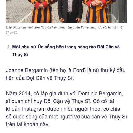
Đức Giám mục Vinh Sơn Nguyễn Văn Long, địa phận Parramatta, Úc với hai cận vệ
Thụy Sĩ.
Một phụ nữ Úc sống bên trong hàng rào Đội Cận vệ
Thụy Sĩ
Joanne Bergamin (tên họ là Ford) là nữ thư ký đầu
tiên của Đội Cận vệ Thụy Sĩ.
Năm 2014, cô lập gia đình với Dominic Bergamin,
sĩ quan chỉ huy Đội Cận vệ Thụy Sĩ. Cô có tài
khoản Instagram được nhiều người theo, cô chia
sẻ cuộc sống của một người vợ của cận vệ Thụy Sĩ
trên tài khoản này.