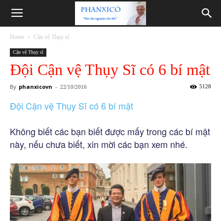
Phanxicô
Home
Cận vệ Thụy sĩ
Cận vệ Thụy sĩ
Đội Cận vệ Thụy Sĩ có 6 bí mật
By
phanxicovn
-
5128
22/10/2016
Đội Cận vệ Thụy Sĩ có 6 bí mật
Không biết các bạn biết được mấy trong các bí mật
này, nếu chưa biết, xin mời các bạn xem nhé.