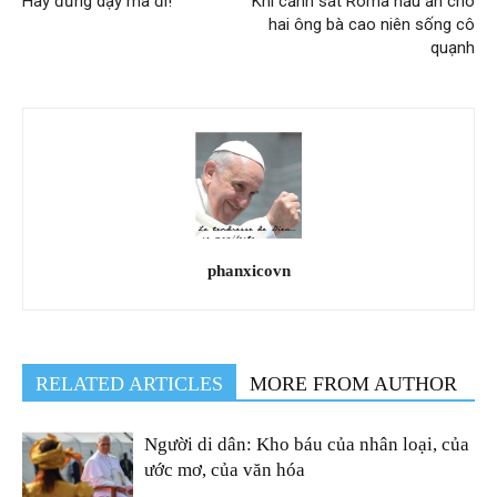
Hãy đứng dậy mà đi!
Khi cảnh sát Rôma nấu ăn cho
hai ông bà cao niên sống cô
quạnh
phanxicovn
RELATED ARTICLES
MORE FROM AUTHOR
Người di dân: Kho báu của nhân loại, của
ước mơ, của văn hóa