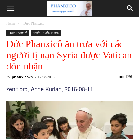
Phanxicô
Home
- Đức Phanxicô
- Đức Phanxicô
Người Di dân-Tị nạn
Đức Phanxicô ăn trưa với các
người tị nạn Syria được Vatican
đón nhận
By
phanxicovn
-
1298
12/08/2016
zenit.org, Anne Kurian, 2016-08-11