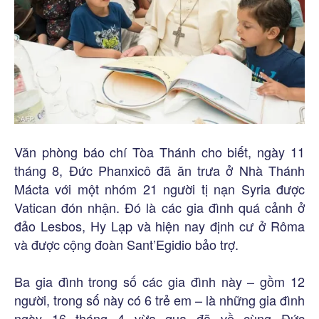
Văn phòng báo chí Tòa Thánh cho biết, ngày 11
tháng 8, Đức Phanxicô đã ăn trưa ở Nhà Thánh
Mácta với một nhóm 21 người tị nạn Syria được
Vatican đón nhận. Đó là các gia đình quá cảnh ở
đảo Lesbos, Hy Lạp và hiện nay định cư ở Rôma
và được cộng đoàn Sant’Egidio bảo trợ.
Ba gia đình trong số các gia đình này – gồm 12
người, trong số này có 6 trẻ em – là những gia đình
ngày 16 tháng 4 vừa qua đã về cùng Đức