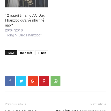
12 người tị nạn được Đức
Phanxicô đưa về như thế
nào?
20/04/2016
Trong "- Đức Phanxicô"
TAGS
thân mật
Tị nạn
Previous article
Next article