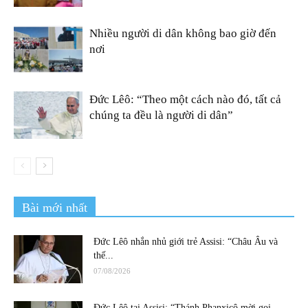
Nhiều người di dân không bao giờ đến
nơi
Đức Lêô: “Theo một cách nào đó, tất cả
chúng ta đều là người di dân”
Bài mới nhất
Đức Lêô nhắn nhủ giới trẻ Assisi: “Châu Âu và
thế...
07/08/2026
Đức Lêô tại Assisi: “Thánh Phanxicô mời gọi