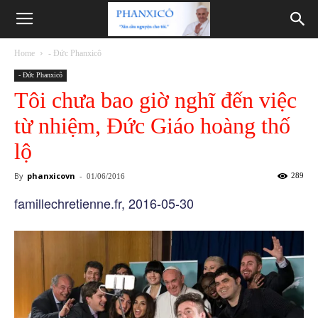
Phanxicô
Home
- Đức Phanxicô
- Đức Phanxicô
Tôi chưa bao giờ nghĩ đến việc
từ nhiệm, Đức Giáo hoàng thố
lộ
By
phanxicovn
-
289
01/06/2016
famillechretienne.fr, 2016-05-30