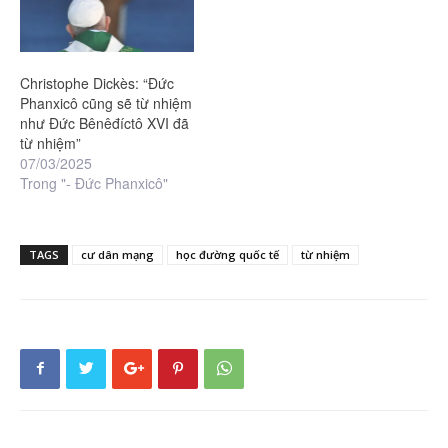
Christophe Dickès: “Đức
Phanxicô cũng sẽ từ nhiệm
như Đức Bênêđíctô XVI đã
từ nhiệm”
07/03/2025
Trong "- Đức Phanxicô"
TAGS
cư dân mạng
học đường quốc tế
từ nhiệm