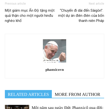
Previous article
Next article
Một giám mục Ấn Độ tặng một
“Chuyến đi dài đến Sàigòn”:
quả thận cho một người hinđu
một dự án điên điên của bốn
nghèo khổ
thanh niên Pháp
phanxicovn
RELATED ARTICLES
MORE FROM AUTHOR
Một năm sau ngày Đức Phanxicô qua đời: