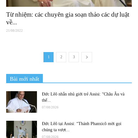
Từ nhiệm: các chuyên gia soạn thảo các dự luật
về...
21/08/2022
1
2
3
Bài mới nhất
Đức Lêô nhắn nhủ giới trẻ Assisi: “Châu Âu và
thế...
07/08/2026
Đức Lêô tại Assisi: “Thánh Phanxicô mời gọi
chúng ta vượt...
07/08/2026