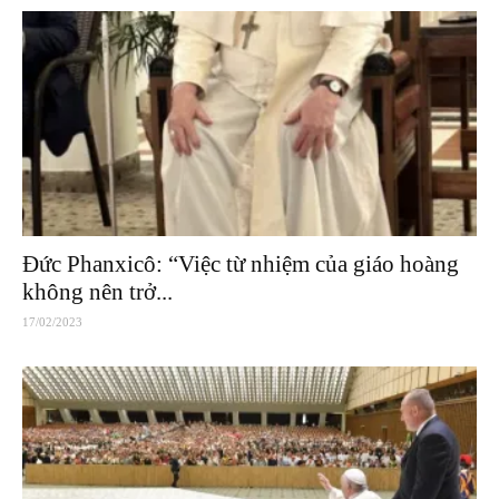
Đức Phanxicô: “Việc từ nhiệm của giáo hoàng
không nên trở...
17/02/2023