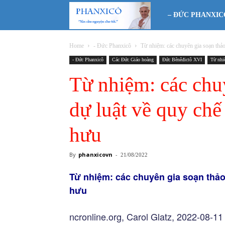
Phanxicô
– ĐỨC PHANXIC
Home
- Đức Phanxicô
Từ nhiệm: các chuyên gia soạn thảo 
- Đức Phanxicô
Các Đức Giáo hoàng
Đức Bênêđictô XVI
Từ nh
Từ nhiệm: các chu
dự luật về quy chế
hưu
By
phanxicovn
-
21/08/2022
Từ nhiệm: các chuyên gia soạn thảo
hưu
ncronline.org, Carol Glatz, 2022-08-11