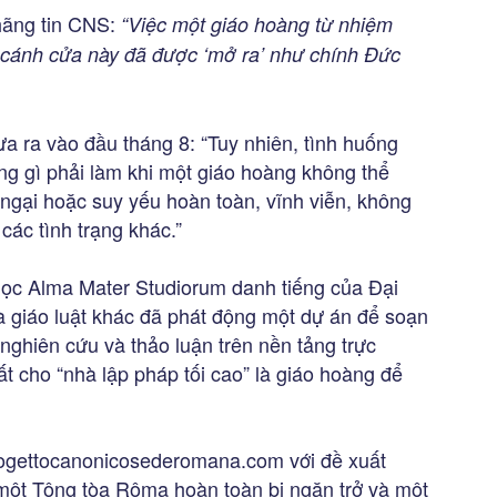
 hãng tin CNS:
“Việc một giáo hoàng từ nhiệm
, cánh cửa này đã được ‘mở ra’ như chính Đức
đưa ra vào đầu tháng 8: “Tuy nhiên, tình huống
g gì phải làm khi một giáo hoàng không thể
ở ngại hoặc suy yếu hoàn toàn, vĩnh viễn, không
các tình trạng khác.”
i học Alma Mater Studiorum danh tiếng của Đại
 giáo luật khác đã phát động một dự án để soạn
nghiên cứu và thảo luận trên nền tảng trực
ất cho “nhà lập pháp tối cao” là giáo hoàng để
progettocanonicosederomana.com với đề xuất
 một Tông tòa Rôma hoàn toàn bị ngăn trở và một