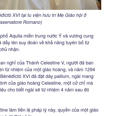
ctô XVI tại tu viện hưu trí Mẹ Giáo hội ở
’Osservatore Romano)
phố Aquila miền trung nước Ý và vương cung
ã dấy lên suy đoán về khả năng tuyên bố từ
 phủ nhận.
 an nghỉ của Thánh Celestine V, người đã ban
ện từ nhiệm của một giáo hoàng, và năm 1294
 Bênêđíctô XVI đã đặt dây pallium, ngài mang
 tinh của giáo hoàng Celestine, một cử chỉ mà
hiệu cho biết ngài sẽ từ nhiệm 4 năm sau đó
ine làm tiền lệ pháp lý này, quyền của một giáo