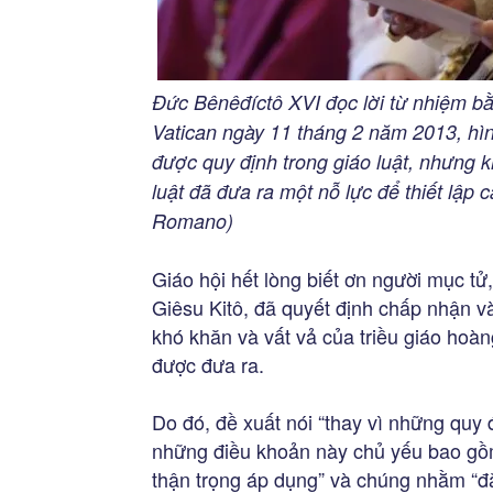
Đức Bênêđíctô XVI đọc lời từ nhiệm bằn
Vatican ngày 11 tháng 2 năm 2013, hìn
được quy định trong giáo luật, nhưng k
luật đã đưa ra một nỗ lực để thiết lập 
Romano)
Giáo hội hết lòng biết ơn người mục tử,
Giêsu Kitô, đã quyết định chấp nhận v
khó khăn và vất vả của triều giáo hoàn
được đưa ra.
Do đó, đề xuất nói “thay vì những quy 
những điều khoản này chủ yếu bao gồm
thận trọng áp dụng” và chúng nhằm “đặ