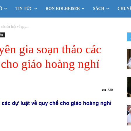
Ô
TIN TỨC
RON ROLHEISER
SÁCH
CHUY
các dự luật về quy...
iệm
yên gia soạn thảo các
 cho giáo hoàng nghỉ
330
 các dự luật về quy chế cho giáo hoàng nghỉ