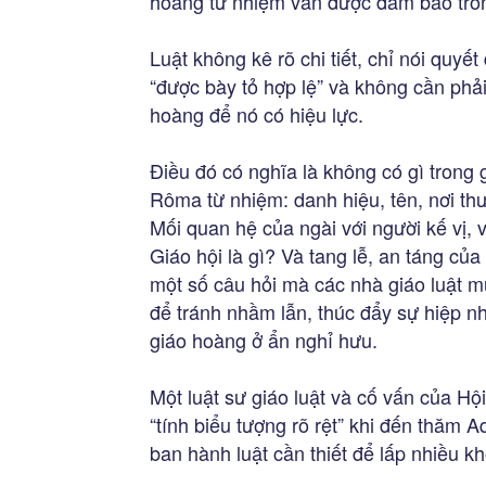
hoàng từ nhiệm vẫn được đảm bảo tron
Luật không kê rõ chi tiết, chỉ nói quy
“được bày tỏ hợp lệ” và không cần phả
hoàng để nó có hiệu lực.
Điều đó có nghĩa là không có gì trong
Rôma từ nhiệm: danh hiệu, tên, nơi thư
Mối quan hệ của ngài với người kế vị, 
Giáo hội là gì? Và tang lễ, an táng củ
một số câu hỏi mà các nhà giáo luật m
để tránh nhầm lẫn, thúc đẩy sự hiệp n
giáo hoàng ở ẩn nghỉ hưu.
Một luật sư giáo luật và cố vấn của H
“tính biểu tượng rõ rệt” khi đến thăm A
ban hành luật cần thiết để lấp nhiều k