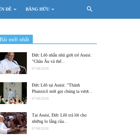
ÊN ĐỀ
BẰNG HỮU
Bài mới nhất
Đức Lêô nhắn nhủ giới trẻ Assisi:
“Châu Âu và thế...
07/08/2026
Đức Lêô tại Assisi: “Thánh
Phanxicô mời gọi chúng ta vượt...
07/08/2026
Tại Assisi, Đức Lêô trả lời cho
những lo lắng của...
07/08/2026