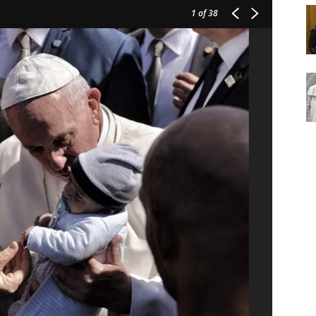
1
of 38