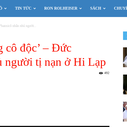
Ô
TIN TỨC
RON ROLHEISER
SÁCH
CHUY
Phanxicô nhắn nhủ người...
 cô độc’ – Đức
 người tị nạn ở Hi Lạp
492