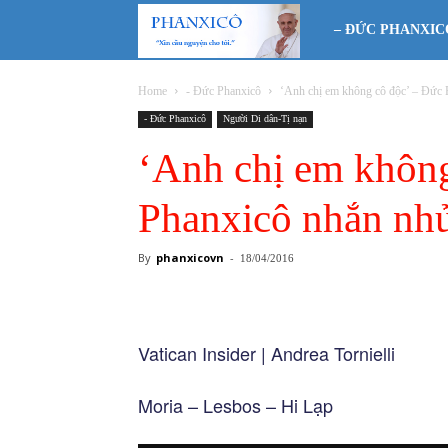
Phanxicô
– ĐỨC PHANXIC
Home
- Đức Phanxicô
‘Anh chị em không cô độc’ – Đức 
- Đức Phanxicô
Người Di dân-Tị nạn
‘Anh chị em không
Phanxicô nhắn nhủ
By
phanxicovn
-
18/04/2016
Vatican Insider | Andrea Tornielli
Moria – Lesbos – Hi Lạp