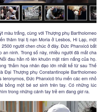
uýt màu trắng, cùng với Thượng phụ Bartholomeo
 thăm trại tị nạn Moria ở Lesbos, Hi Lạp, một
 2500 người chen chúc ở đây. Đức Phanxicô bắt
o an ninh. Trong số này, nhiều người đã mất cha
 Nỗi đau hằn rõ lên khuôn mặt rám nắng của họ.
ong ‘thảm họa nhân đạo lớn nhất kể từ sau Thế
nh là Đại Thượng phụ Constantinople Bartholomeo
 Ieronymos, Đức Phanxicô trìu mến các em nhỏ
i bồng một bé sơ sinh trên tay. Có những lúc
chìm trong những cánh tay trẻ em đang giơ ra.