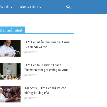
ÊN ĐỀ
BẰNG HỮU
Bài mới nhất
Đức Lêô nhắn nhủ giới trẻ Assisi:
“Châu Âu và thế...
07/08/2026
Đức Lêô tại Assisi: “Thánh
Phanxicô mời gọi chúng ta vượt...
07/08/2026
Tại Assisi, Đức Lêô trả lời cho
những lo lắng của...
07/08/2026