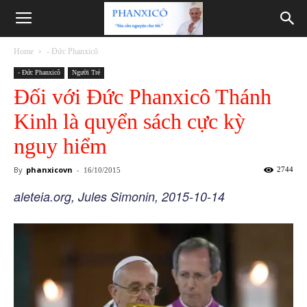
Phanxicô
Home
- Đức Phanxicô
- Đức Phanxicô
Người Trẻ
Đối với Đức Phanxicô Thánh
Kinh là quyển sách cực kỳ
nguy hiểm
By
phanxicovn
-
2744
16/10/2015
aleteia.org, Jules Simonin, 2015-10-14