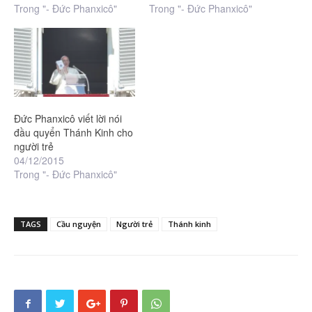
Trong "- Đức Phanxicô"
Trong "- Đức Phanxicô"
Đức Phanxicô viết lời nói
đầu quyển Thánh Kinh cho
người trẻ
04/12/2015
Trong "- Đức Phanxicô"
TAGS
Cầu nguyện
Người trẻ
Thánh kinh