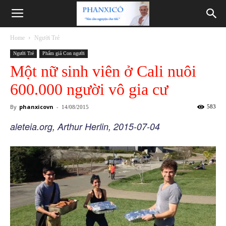
Phanxicô
Home
Người Trẻ
Người Trẻ
Phẩm giá Con người
Một nữ sinh viên ở Cali nuôi
600.000 người vô gia cư
By
phanxicovn
-
583
14/08/2015
aleteia.org, Arthur Herlin, 2015-07-04