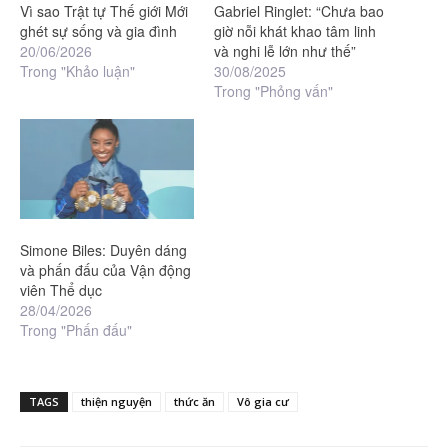
Vì sao Trật tự Thế giới Mới
Gabriel Ringlet: “Chưa bao
ghét sự sống và gia đình
giờ nỗi khát khao tâm linh
20/06/2026
và nghi lễ lớn như thế”
Trong "Khảo luận"
30/08/2025
Trong "Phỏng vấn"
Simone Biles: Duyên dáng
và phấn đấu của Vận động
viên Thể dục
28/04/2026
Trong "Phấn đấu"
TAGS
thiện nguyện
thức ăn
Vô gia cư