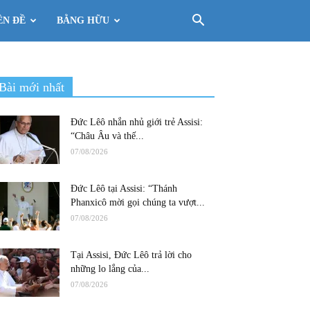
ÊN ĐỀ
BẰNG HỮU
Bài mới nhất
Đức Lêô nhắn nhủ giới trẻ Assisi:
“Châu Âu và thế...
07/08/2026
Đức Lêô tại Assisi: “Thánh
Phanxicô mời gọi chúng ta vượt...
07/08/2026
Tại Assisi, Đức Lêô trả lời cho
những lo lắng của...
07/08/2026