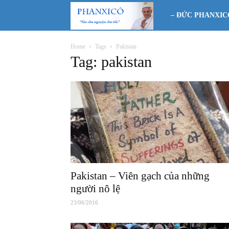
Phanxicô
– ĐỨC PHANXIC
Home
Tags
Pakistan
Tag: pakistan
Pakistan – Viên gạch của những
người nô lệ
23/06/2016