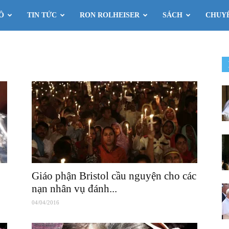
Ô
TIN TỨC
RON ROLHEISER
SÁCH
CHUY
Giáo phận Bristol cầu nguyện cho các
nạn nhân vụ đánh...
04/04/2016