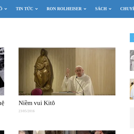
Ô
TIN TỨC
RON ROLHEISER
SÁCH
CHUY
hệ
Niềm vui Kitô
23/05/2016