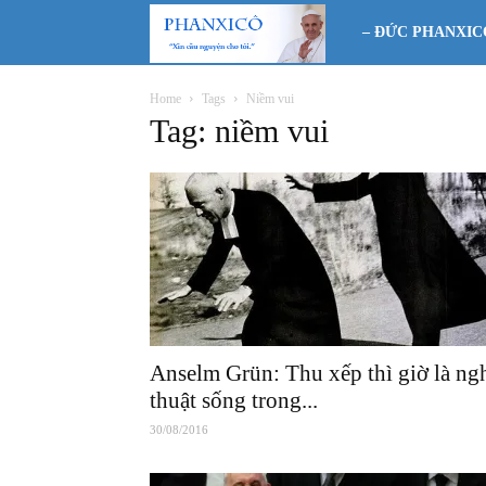
Phanxicô
– ĐỨC PHANXIC
Home
Tags
Niềm vui
Tag: niềm vui
Anselm Grün: Thu xếp thì giờ là ng
thuật sống trong...
30/08/2016