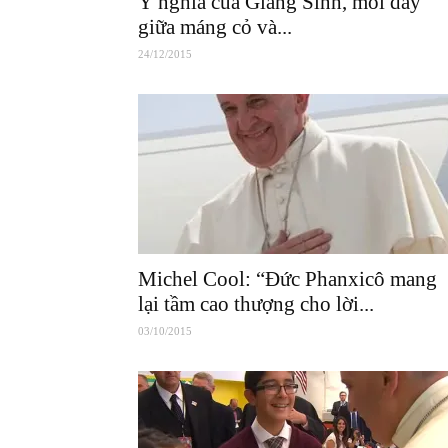
Ý nghĩa của Giáng Sinh, mối dây
giữa máng cỏ và...
24/12/2015
Michel Cool: “Đức Phanxicô mang
lại tầm cao thượng cho lời...
03/10/2015