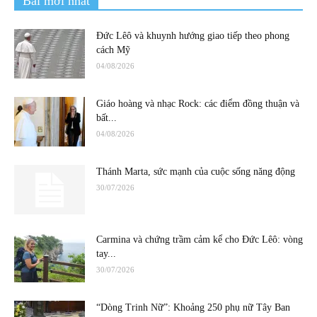
Bài mới nhất
Đức Lêô và khuynh hướng giao tiếp theo phong
cách Mỹ
04/08/2026
Giáo hoàng và nhạc Rock: các điểm đồng thuận và
bất...
04/08/2026
Thánh Marta, sức mạnh của cuộc sống năng động
30/07/2026
Carmina và chứng trầm cảm kể cho Đức Lêô: vòng
tay...
30/07/2026
“Dòng Trinh Nữ”: Khoảng 250 phụ nữ Tây Ban